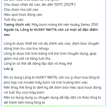
Chịu được nhiệt độ cao, lên đến 150°C (302°F)
Chịu được ma sát cao
Hiệu quả hoạt động cao
Tuổi thọ cao
Tương thích với:
Máy bơm màng khí nén Husky Series 2150
Ngoài ra, Lồng bi HUSKY 186776 còn có một số đặc điểm
sau:
Lồng bi được thiết kế với độ chính xác cao, đảm bảo chuyển
động trơn tru của trục khuỷu.
Lồng bi được bôi trơn bằng mỡ bôi trơn chuyên dụng, giúp
giảm ma sát và tăng tuổi thọ.
Lồng bi có thể dễ dàng lắp đặt và thay thế.
Lưu ý:
Khi sử dụng Lồng bi HUSKY 186776, cần lưu ý chọn loại lồng bi
phù hợp với model máy bơm và môi trường làm việc.
Nên thay thế lồng bi định kỳ để đảm bảo hiệu quả hoạt động
và tuổi thọ của máy bơm.
Nên sử dụng dụng cụ chuyên dụng để lắp đặt và tháo lồng bi
để tránh làm hỏng lồng bi.