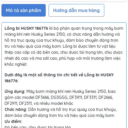
Mô tả sản phẩm
Hướng dẫn mua hàng
Lồng bi HUSKY 186776
là bộ phận quan trọng trong máy bơm
màng khí nén Husky Series 2150, có chức năng dẫn hướng và
hỗ trợ trục quay của trục khuỷu, đảm bảo chuyển động trơn
tru và hiệu quả của máy bơm. Lồng bi được làm từ vật liệu
thép cao cấp có độ bền cao, chịu được tải trọng lớn, chịu được
nhiệt độ cao và ma sát cao, phù hợp với môi trường làm việc
khắc nghiệt.
Dưới đây là một số thông tin chi tiết về Lồng bi HUSKY
186776:
Ứng dụng:
Máy bơm màng khí nén Husky Series 2150, bao
gồm các model DF3666, DG3GGG, DF3911, DF3311, DF2666,
DF2911, DF2311, và nhiều model khác
Chức năng:
Dẫn hướng và hỗ trợ trục quay của trục khuỷu,
đảm bảo chuyển động trơn tru và hiệu quả của máy bơm
Ưu điểm:
Độ bền cao, chịu được tải trọng lớn