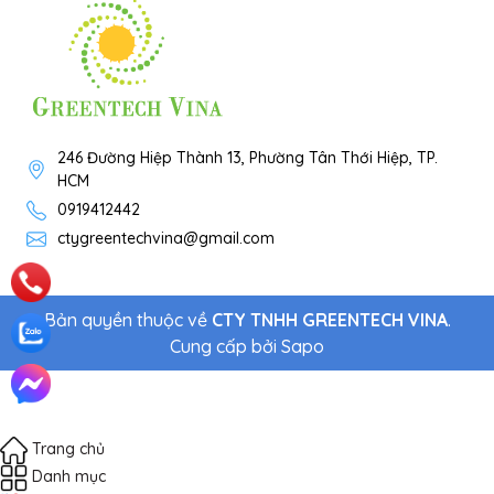
246 Đường Hiệp Thành 13, Phường Tân Thới Hiệp, TP.
HCM
0919412442
ctygreentechvina@gmail.com
Bản quyền thuộc về
CTY TNHH GREENTECH VINA
.
Cung cấp bởi
Sapo
Trang chủ
Danh mục