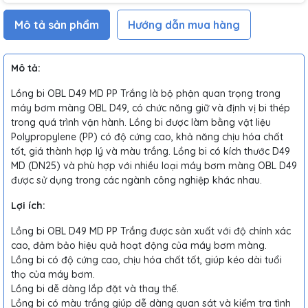
Mô tả sản phẩm
Hướng dẫn mua hàng
Mô tả:
Lồng bi OBL D49 MD PP Trắng là bộ phận quan trọng trong
máy bơm màng OBL D49, có chức năng giữ và định vị bi thép
trong quá trình vận hành. Lồng bi được làm bằng vật liệu
Polypropylene (PP) có độ cứng cao, khả năng chịu hóa chất
tốt, giá thành hợp lý và màu trắng. Lồng bi có kích thước D49
MD (DN25) và phù hợp với nhiều loại máy bơm màng OBL D49
được sử dụng trong các ngành công nghiệp khác nhau.
Lợi ích:
Lồng bi OBL D49 MD PP Trắng được sản xuất với độ chính xác
cao, đảm bảo hiệu quả hoạt động của máy bơm màng.
Lồng bi có độ cứng cao, chịu hóa chất tốt, giúp kéo dài tuổi
thọ của máy bơm.
Lồng bi dễ dàng lắp đặt và thay thế.
Lồng bi có màu trắng giúp dễ dàng quan sát và kiểm tra tình