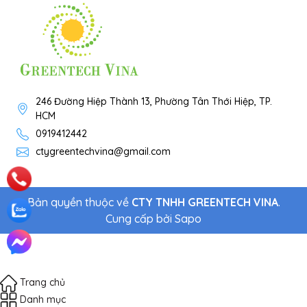
246 Đường Hiệp Thành 13, Phường Tân Thới Hiệp, TP.
HCM
0919412442
ctygreentechvina@gmail.com
Bản quyền thuộc về
CTY TNHH GREENTECH VINA
.
Cung cấp bởi
Sapo
Trang chủ
Danh mục