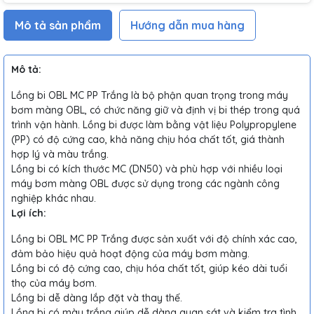
Mô tả sản phẩm
Hướng dẫn mua hàng
Mô tả:
Lồng bi OBL MC PP Trắng là bộ phận quan trọng trong máy
bơm màng OBL, có chức năng giữ và định vị bi thép trong quá
trình vận hành. Lồng bi được làm bằng vật liệu Polypropylene
(PP) có độ cứng cao, khả năng chịu hóa chất tốt, giá thành
hợp lý và màu trắng.
Lồng bi có kích thước MC (DN50) và phù hợp với nhiều loại
máy bơm màng OBL được sử dụng trong các ngành công
nghiệp khác nhau.
Lợi ích:
Lồng bi OBL MC PP Trắng được sản xuất với độ chính xác cao,
đảm bảo hiệu quả hoạt động của máy bơm màng.
Lồng bi có độ cứng cao, chịu hóa chất tốt, giúp kéo dài tuổi
thọ của máy bơm.
Lồng bi dễ dàng lắp đặt và thay thế.
Lồng bi có màu trắng giúp dễ dàng quan sát và kiểm tra tình