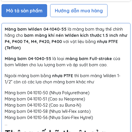
Mô tả sản phẩm
Hướng dẫn mua hàng
Màng bơm Wilden 04-1040-55
là màng bơm thay thế chính
hãng cho
bơm màng khí nén Wilden kích thước 1.5 inch như
P4, P400 T4, M4, P420, P400
với vật liệu bằng
nhựa PTFE
(Teflon)
Màng bơm 04-1040-55
là loại
màng bơm Full-stroke
của
bơm Wilden cho lưu lượng bơm và áp suất bơm cao.
Ngoài màng bơm bằng
nhựa PTFE
thì bơm màng Wilden 1-
1/2” còn có các lựa chọn màng bơm khác như
Màng bơm 04-1010-50 (Nhựa Polyurethane)
Màng bơm 04-1010-51 (Cao su Neoprene)
Màng bơm 04-1010-52 (Cao su Buna-N)
Màng bơm 04-1010-58 (Nhựa Wil-Flex santo)
Màng bơm 04-1010-56 (Nhựa Sani-Flex Hytrel)
…