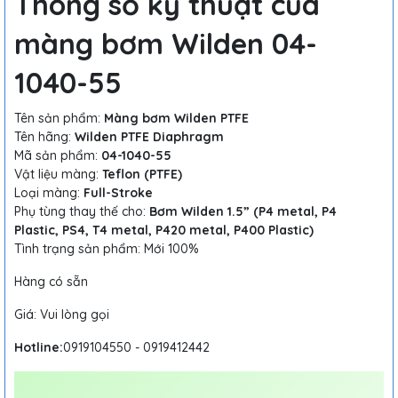
Thông số kỹ thuật của
màng bơm Wilden 04-
1040-55
Tên sản phẩm:
Màng bơm Wilden PTFE
Tên hãng:
Wilden PTFE Diaphragm
Mã sản phẩm:
04-1040-55
Vật liệu màng:
Teflon (PTFE)
Loại màng:
Full-Stroke
Phụ tùng thay thế cho:
Bơm Wilden 1.5” (P4 metal, P4
Plastic, PS4, T4 metal, P420 metal, P400 Plastic)
Tình trạng sản phẩm: Mới 100%
Hàng có sẵn
Giá: Vui lòng gọi
Hotline:
0919104550 - 0919412442