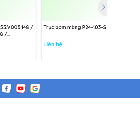
755.V005.148 /
Trục bơm màng P24-103-S
Trục bơm
8 /
8
Liên hệ
Liên hệ