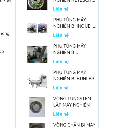
nh kiện
GERMANY
Liên hệ
PHỤ TÙNG MÁY
NGHIỀN BI INOUE -
PARTS FOR MHGII-
 màng
Liên hệ
50 MIGHTY MILL
MARK II
PHỤ TÙNG MÁY
đáp
NGHIỀN BI
NETSZCH
Liên hệ
PHỤ TÙNG MÁY
NGHIỀN BI BUHLER
Liên hệ
VÒNG TUNGSTEN
LẮP MÁY NGHIỀN
Liên hệ
VÒNG CHẶN BI MÁY