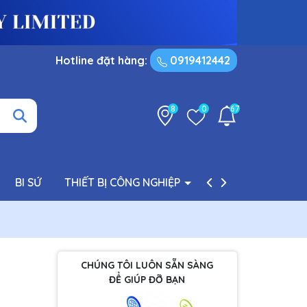
Hotline đặt hàng:
0919412442
8
0
67
BI SỨ
THIẾT BỊ CÔNG NGHIỆP
PHỤ TÙNG BƠM
CHÚNG TÔI LUÔN SẴN SÀNG
ĐỂ GIÚP ĐỠ BẠN