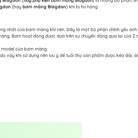
g Blagdon
(
hay phụ kiện bơm màng Blagdon
) là những bộ phận, li
agdon
(hay
bơm màng Blagdon
) khi bị hư hỏng.
ng nhất của bơm màng khí nén. Đây là một bộ phận chính yếu ảnh
màng. Bơm hoạt động được dựa trên sự chuyển động qua lại của 2
ào model của bơm màng.
do vậy khi sử dụng nên lưu ý để tuổi thọ sản phẩm được kéo dài, 