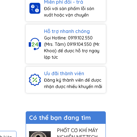
Miễn phí đổi - trả
Đối với sản phẩm lỗi sản
xuất hoặc vận chuyển
Hỗ trợ nhanh chóng
Gọi Hotline: 0919.102.550
(Mrs. Tâm) 0919.104.550 (Mr.
Khoa) để được hỗ trợ ngay
lập tức
Ưu đãi thành viên
Đăng ký thành viên để được
nhận được nhiều khuyến mãi
Có thể bạn đang tìm
PHỐT CƠ KHÍ MÁY
NGHIỀN NETZSCH -