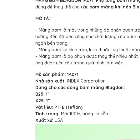
MÀNG BƠM BLAGDON 1A071: Phụ tùng bơm màn
dùng để thay thế cho các
bơm màng khí nén Bl
MÔ TẢ:
– Màng bơm là một trong những bộ phận quan trọ
hưởng đến độ bền cũng như chất lượng của bơm 
ngăn bên trong.
– Màng bơm có hình tròn, kích thước tùy thuộc v
– Màng bơm là bộ phận được thay thế nhiều nhất, 
ứng được yêu cầu trong quá trình làm việc.
Mã sản phẩm: 1A071
Nhà sản xuất:
INDEX Corporation
Dùng cho các dòng bơm màng Blagdon:
B25: 1”
X25: 1”
Vật liệu: PTFE (Teflon)
Tình trạng:
Mới 100%, hàng có sẵn
Xuất xứ:
USA