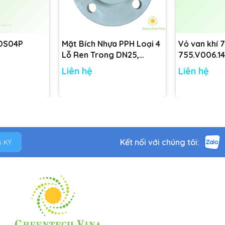
 DS04P
Mặt Bích Nhựa PPH Loại 4
Vỏ van khí 
Lỗ Ren Trong DN25,
755.V006.14
DN32, DN40, DN50 tiêu
755.V001.14
Liên hệ
Liên hệ
chuẩn
Kết nối với chúng tôi:
 KÝ