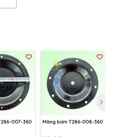
T286-007-360
Màng bơm T286-008-360
Màng bơm