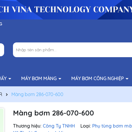
G
UẤY
MÁY BƠM MÀNG
MÁY BƠM CÔNG NGHIỆP
R
Màng bơm 286-070-600
Màng bơm 286-070-600
Thương hiệu:
Công Ty TNHH
Loại:
Phụ tùng bơm m