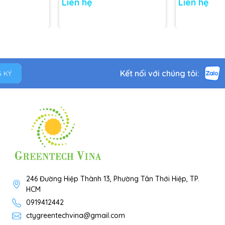
Liên hệ
Liên hệ
Kết nối với chúng tôi:
 KÝ
246 Đường Hiệp Thành 13, Phường Tân Thới Hiệp, TP.
HCM
0919412442
ctygreentechvina@gmail.com