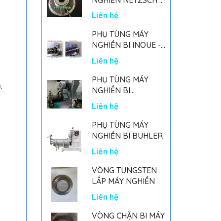
GERMANY
Liên hệ
PHỤ TÙNG MÁY
NGHIỀN BI INOUE -
PARTS FOR MHGII-
Liên hệ
50 MIGHTY MILL
MARK II
PHỤ TÙNG MÁY
,
NGHIỀN BI
NETSZCH
Liên hệ
PHỤ TÙNG MÁY
NGHIỀN BI BUHLER
Liên hệ
VÒNG TUNGSTEN
LẮP MÁY NGHIỀN
Liên hệ
VÒNG CHẶN BI MÁY