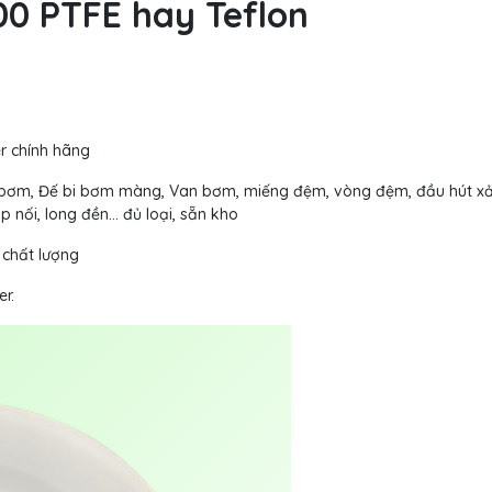
0 PTFE hay Teflon
r chính hãng
bơm, Đế bi bơm màng, Van bơm, miếng đệm, vòng đệm, đầu hút xả
p nối, long đền… đủ loại, sẵn kho
 chất lượng
r.