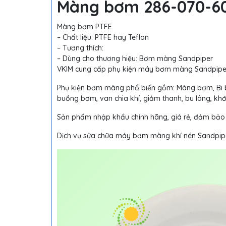
Màng bơm 286-070-60
Màng bơm PTFE
– Chất liệu: PTFE hay Teflon
– Tương thích:
– Dùng cho thương hiệu: Bơm màng Sandpiper
VKIM cung cấp phụ kiện máy bơm màng Sandpipe
Phụ kiện bơm màng phổ biến gồm: Màng bơm, Bi 
buồng bơm, van chia khí, giảm thanh, bu lông, khớ
Sản phẩm nhập khẩu chính hãng, giá rẻ, đảm bảo
Dịch vụ sửa chữa máy bơm màng khí nén Sandpipe