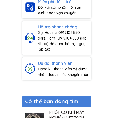
Miễn phí đổi - trả
Đối với sản phẩm lỗi sản
xuất hoặc vận chuyển
Hỗ trợ nhanh chóng
Gọi Hotline: 0919.102.550
(Mrs. Tâm) 0919.104.550 (Mr.
Khoa) để được hỗ trợ ngay
lập tức
Ưu đãi thành viên
Đăng ký thành viên để được
nhận được nhiều khuyến mãi
Có thể bạn đang tìm
PHỐT CƠ KHÍ MÁY
NGHIỀN NETZSCH -