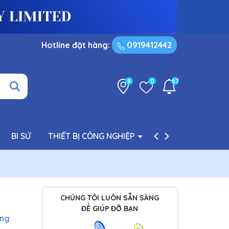
Hotline đặt hàng:
0919412442
8
0
67
BI SỨ
THIẾT BỊ CÔNG NGHIỆP
PHỤ TÙNG BƠM
CHÚNG TÔI LUÔN SẴN SÀNG
ĐỂ GIÚP ĐỠ BẠN
àng