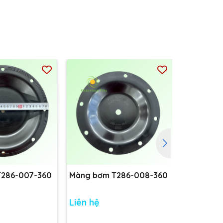
T286-007-360
Màng bơm T286-008-360
Màng bơm
Liên hệ
Liên hệ