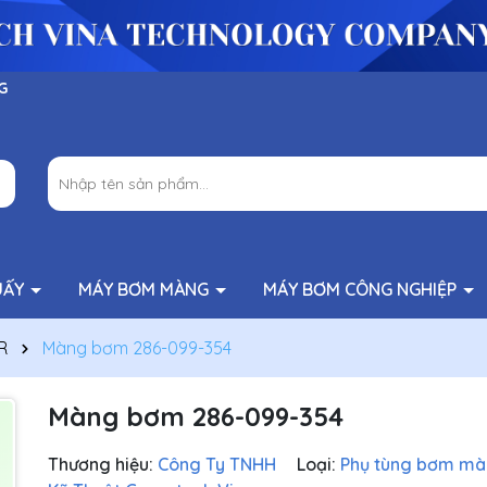
G
UẤY
MÁY BƠM MÀNG
MÁY BƠM CÔNG NGHIỆP
R
Màng bơm 286-099-354
Màng bơm 286-099-354
Thương hiệu:
Công Ty TNHH
Loại:
Phụ tùng bơm m