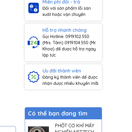
Miễn phí đổi - trả
Đối với sản phẩm lỗi sản
xuất hoặc vận chuyển
Hỗ trợ nhanh chóng
Gọi Hotline: 0919.102.550
(Mrs. Tâm) 0919.104.550 (Mr.
Khoa) để được hỗ trợ ngay
lập tức
Ưu đãi thành viên
Đăng ký thành viên để được
nhận được nhiều khuyến mãi
Có thể bạn đang tìm
PHỐT CƠ KHÍ MÁY
NGHIỀN NETZSCH -