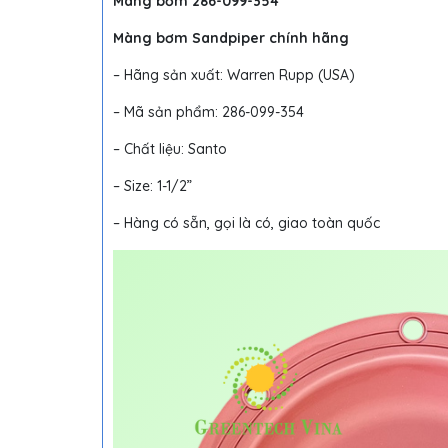
Màng bơm 286-099-354
Màng bơm Sandpiper
chính hãng
– Hãng sản xuất: Warren Rupp (USA)
– Mã sản phẩm: 286-099-354
– Chất liệu: Santo
– Size: 1-1/2”
– Hàng có sẵn, gọi là có, giao toàn quốc