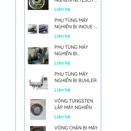
GERMANY
Liên hệ
PHỤ TÙNG MÁY
NGHIỀN BI INOUE -
PARTS FOR MHGII-
Liên hệ
50 MIGHTY MILL
MARK II
PHỤ TÙNG MÁY
NGHIỀN BI
NETSZCH
Liên hệ
PHỤ TÙNG MÁY
NGHIỀN BI BUHLER
Liên hệ
VÒNG TUNGSTEN
LẮP MÁY NGHIỀN
Liên hệ
VÒNG CHẶN BI MÁY