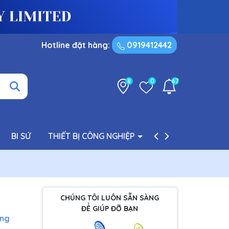
Hotline đặt hàng:
0919412442
8
0
67
BI SỨ
THIẾT BỊ CÔNG NGHIỆP
PHỤ TÙNG BƠM
CHÚNG TÔI LUÔN SẴN SÀNG
ĐỂ GIÚP ĐỠ BẠN
àng