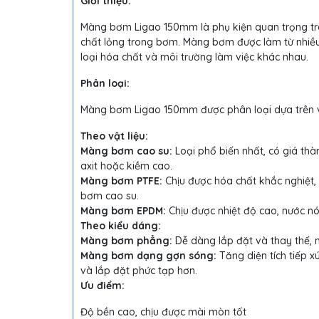
Giới thiệu:
Màng bơm Ligao 150mm là phụ kiện quan trọng tro
chất lỏng trong bơm. Màng bơm được làm từ nhiều l
loại hóa chất và môi trường làm việc khác nhau.
Phân loại:
Màng bơm Ligao 150mm được phân loại dựa trên vậ
Theo vật liệu:
Màng bơm cao su:
Loại phổ biến nhất, có giá thà
axit hoặc kiềm cao.
Màng bơm PTFE:
Chịu được hóa chất khắc nghiệt, 
bơm cao su.
Màng bơm EPDM:
Chịu được nhiệt độ cao, nước nón
Theo kiểu dáng:
Màng bơm phẳng:
Dễ dàng lắp đặt và thay thế,
Màng bơm dạng gợn sóng:
Tăng diện tích tiếp xú
và lắp đặt phức tạp hơn.
Ưu điểm:
Độ bền cao, chịu được mài mòn tốt