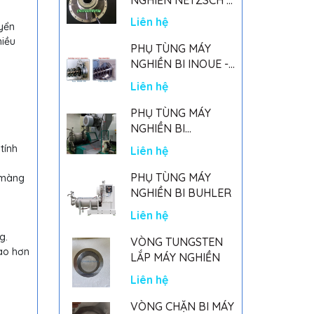
GERMANY
Liên hệ
yển
hiều
PHỤ TÙNG MÁY
NGHIỀN BI INOUE -
PARTS FOR MHGII-
Liên hệ
50 MIGHTY MILL
MARK II
PHỤ TÙNG MÁY
NGHIỀN BI
NETSZCH
tính
Liên hệ
PHỤ TÙNG MÁY
i màng
NGHIỀN BI BUHLER
Liên hệ
g.
VÒNG TUNGSTEN
cao hơn
LẮP MÁY NGHIỀN
Liên hệ
VÒNG CHẶN BI MÁY