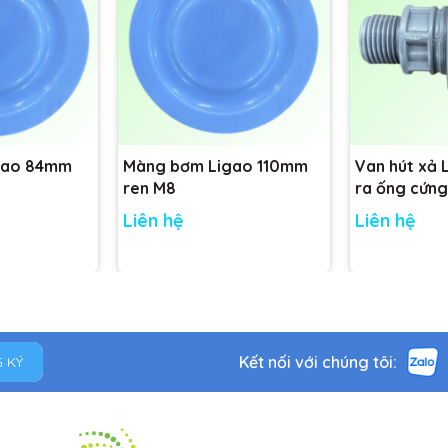
gao 84mm
Màng bơm Ligao 110mm
Van hút xả 
ren M8
ra ống cứng
Liên hệ
Liên hệ
Kết nối với chúng tôi:
 KÝ