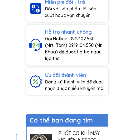
Miễn phí đổi - trả
Đối với sản phẩm lỗi sản
xuất hoặc vận chuyển
Hỗ trợ nhanh chóng
Gọi Hotline: 0919.102.550
(Mrs. Tâm) 0919.104.550 (Mr.
Khoa) để được hỗ trợ ngay
lập tức
Ưu đãi thành viên
Đăng ký thành viên để được
nhận được nhiều khuyến mãi
Có thể bạn đang tìm
PHỐT CƠ KHÍ MÁY
NGHIỀN NETZSCH -