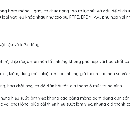
ng bơm màng Ligao, có chức năng tạo ra lực hút và đẩy để di chu
oại vật liệu khác nhau như cao su, PTFE, EPDM, v.v., phù hợp với n
t liệu và kiểu dáng:
nh rẻ, chịu được mài mòn tốt, nhưng không phù hợp với hóa chất có 
axit, kiềm, dung môi, nhiệt độ cao, nhưng giá thành cao hơn so vớ
g, hóa chất nhẹ, có độ đàn hồi tốt, giá thành ở mức trung bình.
 nhưng hiệu suất làm việc không cao bằng màng bơm dạng gợn són
c với chất lỏng, giúp cải thiện hiệu suất làm việc, nhưng giá thành 