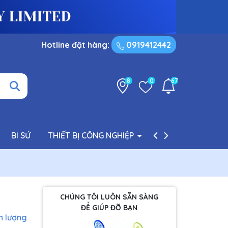
Hotline đặt hàng:
0919412442
8
0
67
BI SỨ
THIẾT BỊ CÔNG NGHIỆP
PHỤ TÙNG BƠM
CHÚNG TÔI LUÔN SẴN SÀNG
ĐỂ GIÚP ĐỠ BẠN
h lượng