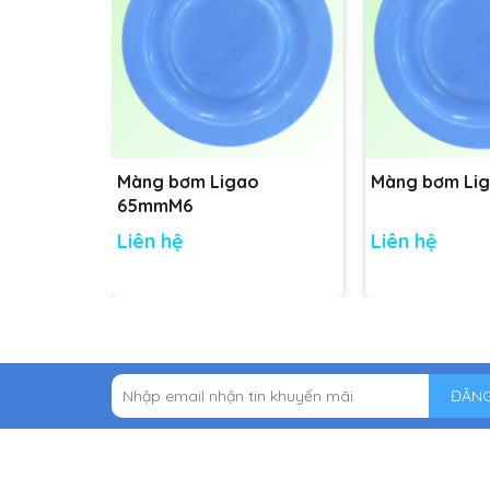
Màng bơm Ligao
Màng bơm Li
65mmM6
Liên hệ
Liên hệ
ĐĂNG