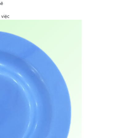
mẽ
 việc