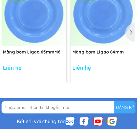
Màng bơm Ligao 65mmM6
Màng bơm Ligao 84mm
Liên hệ
Liên hệ
ĐĂNG KÝ
Kết nối với chúng tôi: