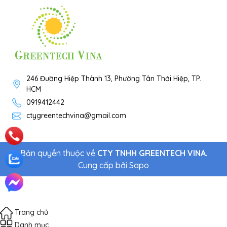
246 Đường Hiệp Thành 13, Phường Tân Thới Hiệp, TP.
HCM
0919412442
ctygreentechvina@gmail.com
Bản quyền thuộc về
CTY TNHH GREENTECH VINA
.
Cung cấp bởi
Sapo
Trang chủ
Danh mục