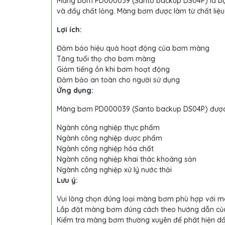
Màng bơm PD000039 (Santo backup DS04P) là bộ 
và đẩy chất lỏng. Màng bơm được làm từ chất liệu 
Lợi ích:
Đảm bảo hiệu quả hoạt động của bơm màng
Tăng tuổi thọ cho bơm màng
Giảm tiếng ồn khi bơm hoạt động
Đảm bảo an toàn cho người sử dụng
Ứng dụng:
Màng bơm PD000039 (Santo backup DS04P) được s
Ngành công nghiệp thực phẩm
Ngành công nghiệp dược phẩm
Ngành công nghiệp hóa chất
Ngành công nghiệp khai thác khoáng sản
Ngành công nghiệp xử lý nước thải
Lưu ý:
Vui lòng chọn đúng loại màng bơm phù hợp với m
Lắp đặt màng bơm đúng cách theo hướng dẫn của
Kiểm tra màng bơm thường xuyên để phát hiện dấu 