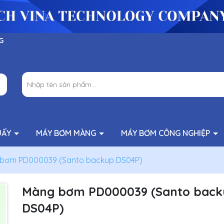
G
UẤY
MÁY BƠM MÀNG
MÁY BƠM CÔNG NGHIỆP
bơm PD000039 (Santo backup DS04P)
Màng bơm PD000039 (Santo bac
DS04P)