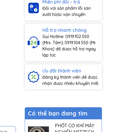
Miễn phí đổi - trả
Đối với sản phẩm lỗi sản
xuất hoặc vận chuyển
Hỗ trợ nhanh chóng
Gọi Hotline: 0919.102.550
(Mrs. Tâm) 0919.104.550 (Mr.
Khoa) để được hỗ trợ ngay
lập tức
Ưu đãi thành viên
Đăng ký thành viên để được
nhận được nhiều khuyến mãi
Có thể bạn đang tìm
PHỐT CƠ KHÍ MÁY
NGHIỀN NETZSCH -