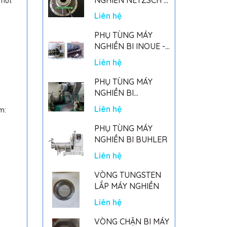
 hút
GERMANY
Liên hệ
PHỤ TÙNG MÁY
NGHIỀN BI INOUE -
PARTS FOR MHGII-
Liên hệ
50 MIGHTY MILL
MARK II
PHỤ TÙNG MÁY
NGHIỀN BI
NETSZCH
Liên hệ
m:
PHỤ TÙNG MÁY
NGHIỀN BI BUHLER
Liên hệ
VÒNG TUNGSTEN
LẮP MÁY NGHIỀN
Liên hệ
VÒNG CHẶN BI MÁY