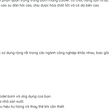
phận quan trọng trong bơm màng DS04P, có chức năng tạo ra lực
cao su đàn hồi cao, chịu được hóa chất tốt và có độ bền cao.
ử dụng rộng rãi trong các ngành công nghiệp khác nhau, bao gồ
odel bơm và ứng dụng của bạn.
 nhà sản xuất.
hiệu hư hỏng và thay thế khi cần thiết.