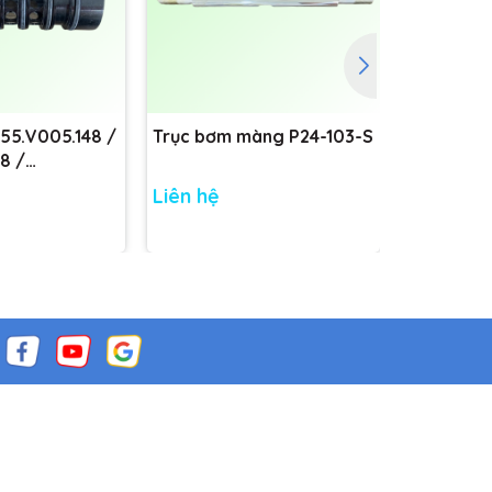
755.V005.148 /
Trục bơm màng P24-103-S
Trục bơm
8 /
8
Liên hệ
Liên hệ