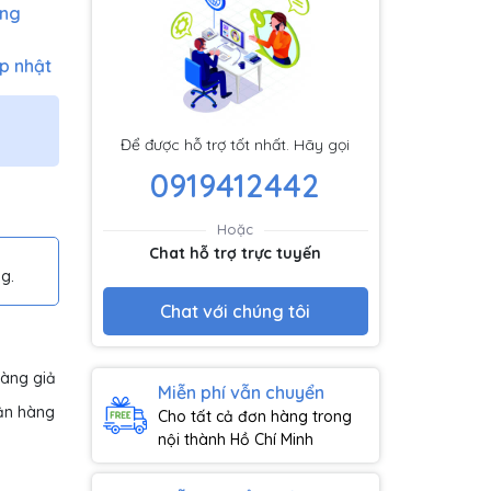
àng
p nhật
Để được hỗ trợ tốt nhất. Hãy gọi
0919412442
Hoặc
Chat hỗ trợ trực tuyến
g.
Chat với chúng tôi
hàng giả
Miễn phí vẫn chuyển
ận hàng
Cho tất cả đơn hàng trong
nội thành Hồ Chí Minh