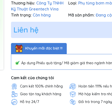
Thương hiệu:
Công Ty TNHH
Loại:
Phụ tùng bơm m
Kỹ Thuật Greentech Vina
Tình trạng:
Còn hàng
Mã sản phẩm:
Đang cậ
Liên hệ
Khuyến mãi đặc biệt !!!
Áp dụng Phiếu quà tặng/ Mã giảm giá theo ngành hàn
Cam kết của chúng tôi
Cam kết 100% chính hãng
Hoàn tiền 111% nếu 
Giao tận tay khách hàng
Mở hộp kiểm tra nh
Hỗ trợ 24/7
Đổi trả trong 7 ngày