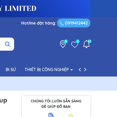
Hotline đặt hàng:
0919412442
8
0
67
BI SỨ
THIẾT BỊ CÔNG NGHIỆP
PHỤ TÙNG BƠM
kup
CHÚNG TÔI LUÔN SẴN SÀNG
ĐỂ GIÚP ĐỠ BẠN