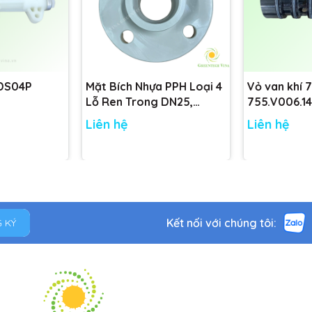
 DS04P
Mặt Bích Nhựa PPH Loại 4
Vỏ van khí 
Lỗ Ren Trong DN25,
755.V006.14
DN32, DN40, DN50 tiêu
755.V001.14
Liên hệ
Liên hệ
chuẩn
Kết nối với chúng tôi:
 KÝ