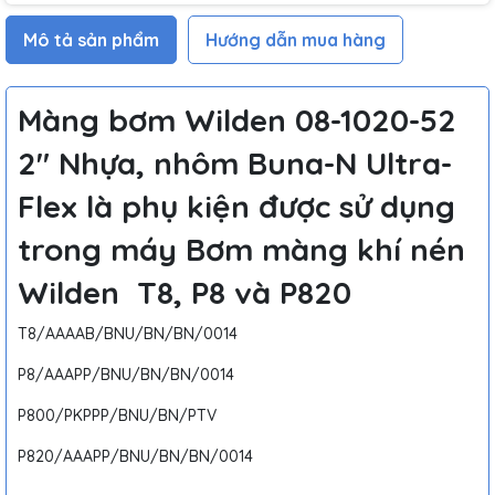
Mô tả sản phẩm
Hướng dẫn mua hàng
Màng bơm Wilden
08-1020-52
2″ Nhựa, nhôm Buna-N Ultra-
Flex
là phụ kiện được sử dụng
trong máy Bơm màng khí nén
Wilden T8, P8 và P820
T8/AAAAB/BNU/BN/BN/0014
P8/AAAPP/BNU/BN/BN/0014
P800/PKPPP/BNU/BN/PTV
P820/AAAPP/BNU/BN/BN/0014