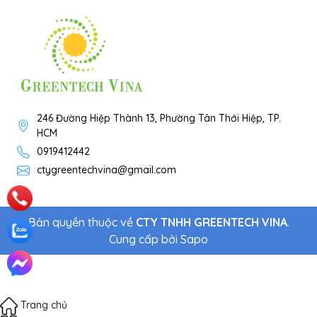
246 Đường Hiệp Thành 13, Phường Tân Thới Hiệp, TP.
HCM
0919412442
ctygreentechvina@gmail.com
Bản quyền thuộc về
CTY TNHH GREENTECH VINA
.
Cung cấp bởi
Sapo
Trang chủ