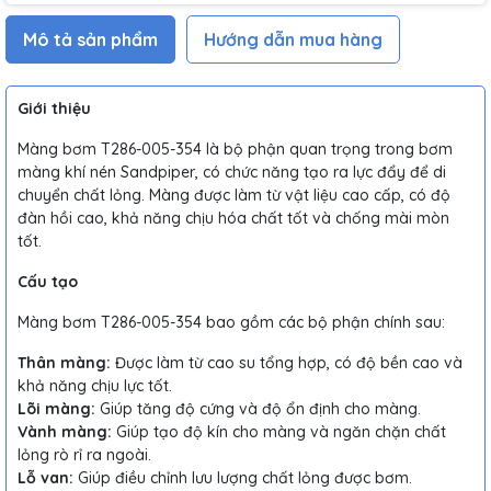
Mô tả sản phẩm
Hướng dẫn mua hàng
Giới thiệu
Màng bơm T286-005-354 là bộ phận quan trọng trong bơm
màng khí nén Sandpiper, có chức năng tạo ra lực đẩy để di
chuyển chất lỏng. Màng được làm từ vật liệu cao cấp, có độ
đàn hồi cao, khả năng chịu hóa chất tốt và chống mài mòn
tốt.
Cấu tạo
Màng bơm T286-005-354 bao gồm các bộ phận chính sau:
Thân màng:
Được làm từ cao su tổng hợp, có độ bền cao và
khả năng chịu lực tốt.
Lõi màng:
Giúp tăng độ cứng và độ ổn định cho màng.
Vành màng:
Giúp tạo độ kín cho màng và ngăn chặn chất
lỏng rò rỉ ra ngoài.
Lỗ van:
Giúp điều chỉnh lưu lượng chất lỏng được bơm.