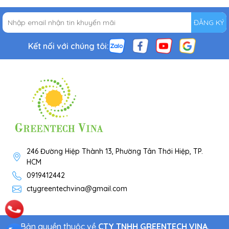
ĐĂNG KÝ
Kết nối với chúng tôi:
246 Đường Hiệp Thành 13, Phường Tân Thới Hiệp, TP.
HCM
0919412442
ctygreentechvina@gmail.com
Bản quyền thuộc về
CTY TNHH GREENTECH VINA
.