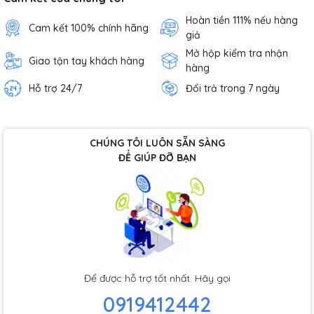
Hoàn tiền 111% nếu hàng
Cam kết 100% chính hãng
giả
Mở hộp kiểm tra nhận
Giao tận tay khách hàng
hàng
Hỗ trợ 24/7
Đổi trả trong 7 ngày
CHÚNG TÔI LUÔN SẴN SÀNG
ĐỂ GIÚP ĐỠ BẠN
Để được hỗ trợ tốt nhất. Hãy gọi
0919412442