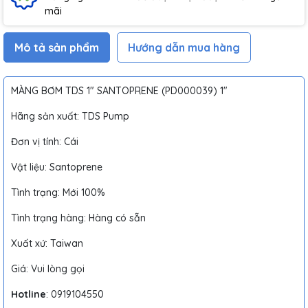
mãi
Mô tả sản phẩm
Hướng dẫn mua hàng
MÀNG BƠM TDS 1″ SANTOPRENE (PD000039) 1"
Hãng sản xuất: TDS Pump
Đơn vị tính: Cái
Vật liệu: Santoprene
Tình trạng: Mới 100%
Tình trạng hàng: Hàng có sẵn
Xuất xứ: Taiwan
Giá: Vui lòng gọi
Hotline
: 0919104550