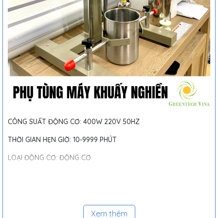
CÔNG SUẤT ĐỘNG CƠ: 400W 220V 50HZ
THỜI GIAN HẸN GIỜ: 10-9999 PHÚT
LOẠI ĐỘNG CƠ: ĐỘNG CƠ
PHẠM VI TỐC ĐỘ: 0-8000 VÒNG/PHÚT
CÔNG SUẤT XỬ LÝ: 1-10KG
CẤU HÌNH TIÊU CHUẨN
Xem thêm