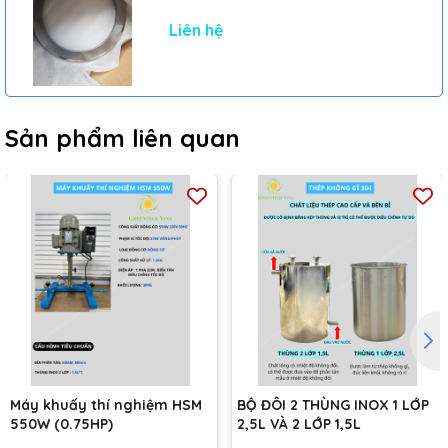
trộn đều, đồng hóa trở nên láng mịn, không bị tách lớp. Máy
Liên hệ
được khuấy đồng hóa mẫu thí nghiệm sử dụng trong các ứng
dụng như
Sản xuất sơn, mực in
Khuấy hóa chất
Sản phẩm liên quan
Mẫu phân bón, thuốc bảo vệ thực vật
Nghiên cứu khoa học……..
Máy khuấy thí nghiệm HSM
BỘ ĐÔI 2 THÙNG INOX 1 LỚP
550W (0.75HP)
2,5L VÀ 2 LỚP 1,5L