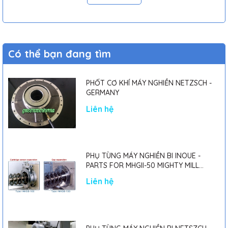
ĐĨA PHÂN TÁN: 50MM , 60MM, 80mm
THÙNG INOX 2 LỚP : 1.5L*1
ĐĨA NGHIỀN: 60MM*1
Có thể bạn đang tìm
PHỐT CƠ KHÍ MÁY NGHIỀN NETZSCH -
GERMANY
Liên hệ
PHỤ TÙNG MÁY NGHIỀN BI INOUE -
PARTS FOR MHGII-50 MIGHTY MILL
MARK II
Liên hệ