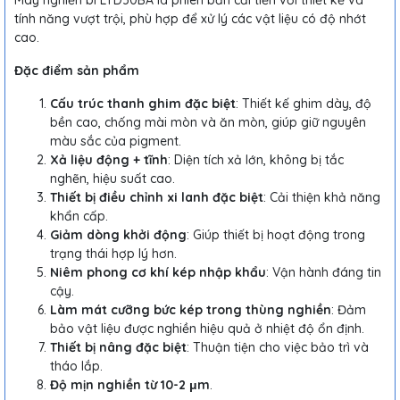
Máy nghiền bi LTD30BA là phiên bản cải tiến với thiết kế và
tính năng vượt trội, phù hợp để xử lý các vật liệu có độ nhớt
cao.
Đặc điểm sản phẩm
Cấu trúc thanh ghim đặc biệt
: Thiết kế ghim dày, độ
bền cao, chống mài mòn và ăn mòn, giúp giữ nguyên
màu sắc của pigment.
Xả liệu động + tĩnh
: Diện tích xả lớn, không bị tắc
nghẽn, hiệu suất cao.
Thiết bị điều chỉnh xi lanh đặc biệt
: Cải thiện khả năng
khẩn cấp.
Giảm dòng khởi động
: Giúp thiết bị hoạt động trong
trạng thái hợp lý hơn.
Niêm phong cơ khí kép nhập khẩu
: Vận hành đáng tin
cậy.
Làm mát cưỡng bức kép trong thùng nghiền
: Đảm
bảo vật liệu được nghiền hiệu quả ở nhiệt độ ổn định.
Thiết bị nâng đặc biệt
: Thuận tiện cho việc bảo trì và
tháo lắp.
Độ mịn nghiền từ 10-2 μm
.