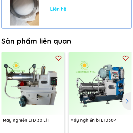
mái.
Dịch vụ bảo trì, bảo dưỡng định kỳ chuyên nghiệp, đảm bảo
Liên hệ
máy luôn hoạt động hiệu quả và bền bỉ.
Với những ưu điểm vượt trội,
Máy nghiền bi LTD30BA - Phiên
bản cải tiến 30 lít
là lựa chọn tối ưu cho các doanh nghiệp
đang tìm kiếm giải pháp nghiền hiệu quả, tiết kiệm và an toàn.
Sản phẩm liên quan
Máy nghiền LTD 30 LÍT
Máy nghiền bi LTD30P