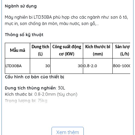
Ngành sử dụng
Máy nghiền bi LTD30BA phù hợp cho các ngành như: sơn ô tô,
mực in, sơn chống ăn mòn, màu nước, sơn gỗ,...
Thông số kỹ thuật
Dung tích
Công suất động
Kích thước bi
Sản lượng
Mẫu mã
(L)
cơ (KW)
(mm)
(L/h)
LTD30BA
30
30
0.8-2.0
800-1000
Cấu hình cơ bản của thiết bị
Dung tích thùng nghiền
: 30L
Kích thước bi
: 0.8-2.0mm (tùy chọn)
Trọng lượng bi
: 75kg
Loại phân tách
: Động + sàng
Khe hở phân tách
: 0.5mm
Lưu lượng nước làm mát
: Khoảng 850L/H
Nhiệt độ nước làm mát
: 7-12℃
Xem thêm
Áp suất nước làm mát
: 0.4mpa