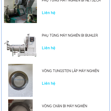
PHỤ TÙNG MÁY NGHIỀN BI NETSZCH
vật liệu
Cấu hình chịu mài mòn
Liên hệ
Vật liệu ống trong
: Hợp kim thép chịu mài mòn cao
Vật liệu thanh nghiền
: Hợp kim thép chịu mài mòn cao và
tungsten carbide
Vật liệu rotor nghiền
: Hợp kim thép không gỉ chịu mài mòn
PHỤ TÙNG MÁY NGHIỀN BI BUHLER
Vật liệu ống ngoài
: Thép không gỉ
Liên hệ mua hàng:
Liên hệ
Website: Greentechvina.vn
Vận chuyển toàn quốc
Lưu ý:
VÒNG TUNGSTEN LẮP MÁY NGHIỀN
Thông tin trên chỉ mang tính chất tham khảo. Vui lòng liên hệ
trực tiếp với nhà cung cấp để được tư vấn chi tiết về sản phẩm
và giá cả.
Liên hệ
Ngoài ra,
Máy nghiền bi LTD30BA - Phiên bản cải tiến 30
lít
còn có những ưu điểm khác:
Hệ thống điều khiển hiện đại, dễ dàng thao tác và điều chỉnh.
VÒNG CHẶN BI MÁY NGHIỀN
Độ ồn thấp, đảm bảo môi trường làm việc an toàn và thoải