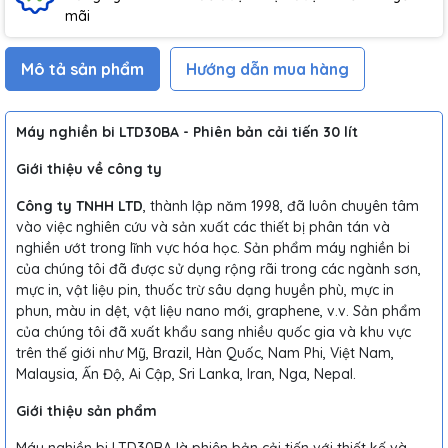
mãi
Mô tả sản phẩm
Hướng dẫn mua hàng
Máy nghiền bi LTD30BA - Phiên bản cải tiến 30 lít
Giới thiệu về công ty
Công ty TNHH LTD
, thành lập năm 1998, đã luôn chuyên tâm
vào việc nghiên cứu và sản xuất các thiết bị phân tán và
nghiền ướt trong lĩnh vực hóa học. Sản phẩm máy nghiền bi
của chúng tôi đã được sử dụng rộng rãi trong các ngành sơn,
mực in, vật liệu pin, thuốc trừ sâu dạng huyền phù, mực in
phun, màu in dệt, vật liệu nano mới, graphene, v.v. Sản phẩm
của chúng tôi đã xuất khẩu sang nhiều quốc gia và khu vực
trên thế giới như Mỹ, Brazil, Hàn Quốc, Nam Phi, Việt Nam,
Malaysia, Ấn Độ, Ai Cập, Sri Lanka, Iran, Nga, Nepal.
Giới thiệu sản phẩm