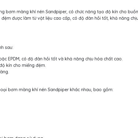
ong bơm màng khí nén Sandpiper, có chức năng tạo độ kín cho buồ
 đệm được làm từ vật liệu cao cấp, có độ đàn hồi tốt, khả năng chị
h sau:
ặc EPDM, có độ đàn hồi tốt và khả năng chịu hóa chất cao.
độ kín cho miếng đệm.
màng.
 loại bơm màng khí nén Sandpiper khác nhau, bao gồm: