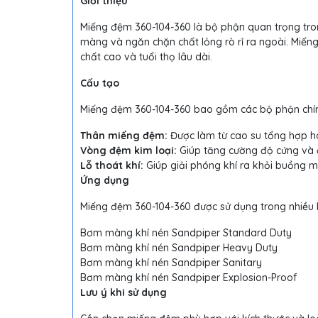
Giới thiệu
Miếng đệm 360-104-360 là bộ phận quan trọng tr
màng và ngăn chặn chất lỏng rò rỉ ra ngoài. Miếng
chất cao và tuổi thọ lâu dài.
Cấu tạo
Miếng đệm 360-104-360 bao gồm các bộ phận chín
Thân miếng đệm:
Được làm từ cao su tổng hợp ho
Vòng đệm kim loại:
Giúp tăng cường độ cứng và 
Lỗ thoát khí:
Giúp giải phóng khí ra khỏi buồng 
Ứng dụng
Miếng đệm 360-104-360 được sử dụng trong nhiều
Bơm màng khí nén Sandpiper Standard Duty
Bơm màng khí nén Sandpiper Heavy Duty
Bơm màng khí nén Sandpiper Sanitary
Bơm màng khí nén Sandpiper Explosion-Proof
Lưu ý khi sử dụng