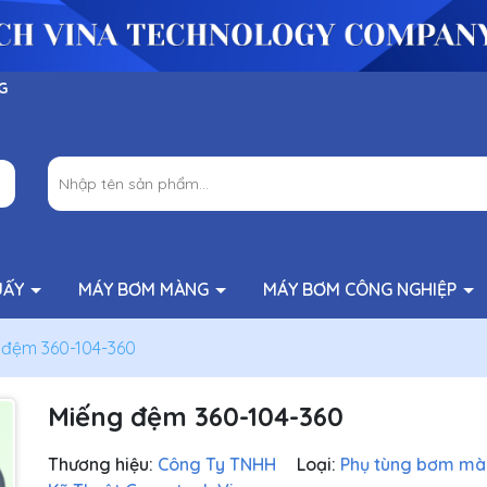
G
UẤY
MÁY BƠM MÀNG
MÁY BƠM CÔNG NGHIỆP
 đệm 360-104-360
Miếng đệm 360-104-360
Thương hiệu:
Công Ty TNHH
Loại:
Phụ tùng bơm m