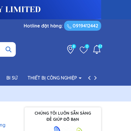
Hotline đặt hàng:
0919412442
8
0
67
BI SỨ
THIẾT BỊ CÔNG NGHIỆP
PHỤ TÙNG BƠM
CHÚNG TÔI LUÔN SẴN SÀNG
ĐỂ GIÚP ĐỠ BẠN
àng