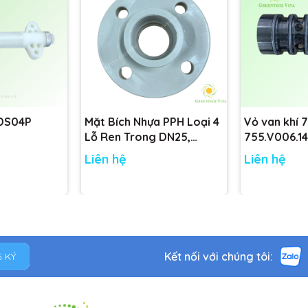
 DS04P
Mặt Bích Nhựa PPH Loại 4
Vỏ van khí 
Lỗ Ren Trong DN25,
755.V006.14
DN32, DN40, DN50 tiêu
755.V001.14
Liên hệ
Liên hệ
chuẩn
Kết nối với chúng tôi:
 KÝ