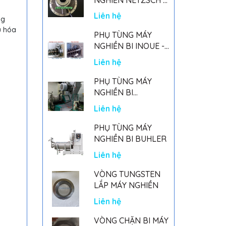
GERMANY
Liên hệ
ng
u hóa
PHỤ TÙNG MÁY
NGHIỀN BI INOUE -
PARTS FOR MHGII-
Liên hệ
50 MIGHTY MILL
MARK II
PHỤ TÙNG MÁY
NGHIỀN BI
NETSZCH
Liên hệ
PHỤ TÙNG MÁY
NGHIỀN BI BUHLER
Liên hệ
VÒNG TUNGSTEN
LẮP MÁY NGHIỀN
Liên hệ
VÒNG CHẶN BI MÁY