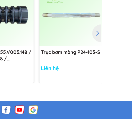
755.V005.148 /
Trục bơm màng P24-103-S
Trục bơm
8 /
8
Liên hệ
Liên hệ