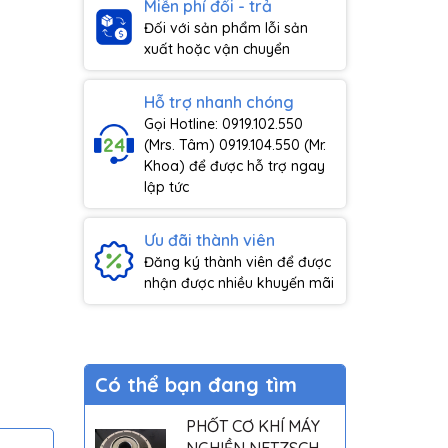
Miễn phí đổi - trả
Đối với sản phẩm lỗi sản
xuất hoặc vận chuyển
Hỗ trợ nhanh chóng
Gọi Hotline: 0919.102.550
(Mrs. Tâm) 0919.104.550 (Mr.
Khoa) để được hỗ trợ ngay
lập tức
Ưu đãi thành viên
Đăng ký thành viên để được
nhận được nhiều khuyến mãi
Có thể bạn đang tìm
PHỐT CƠ KHÍ MÁY
NGHIỀN NETZSCH -