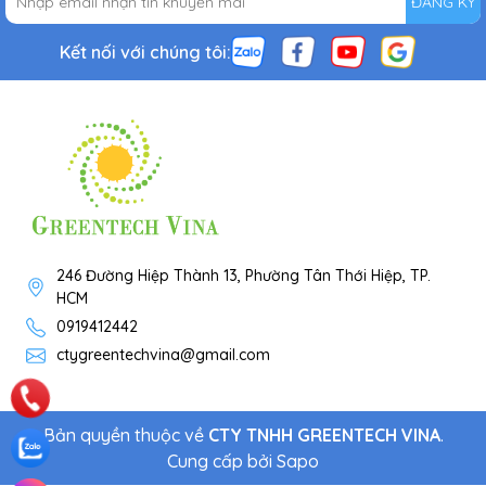
ĐĂNG KÝ
Kết nối với chúng tôi:
246 Đường Hiệp Thành 13, Phường Tân Thới Hiệp, TP.
HCM
0919412442
ctygreentechvina@gmail.com
Bản quyền thuộc về
CTY TNHH GREENTECH VINA
.
Cung cấp bởi
Sapo