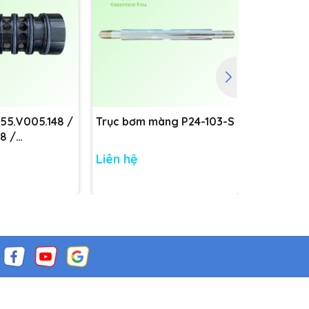
755.V005.148 /
Trục bơm màng P24-103-S
Trục bơm
8 /
8
Liên hệ
Liên hệ