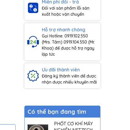
Miễn phí đổi - trả
Đối với sản phẩm lỗi sản
xuất hoặc vận chuyển
Hỗ trợ nhanh chóng
Gọi Hotline: 0919.102.550
(Mrs. Tâm) 0919.104.550 (Mr.
Khoa) để được hỗ trợ ngay
lập tức
Ưu đãi thành viên
Đăng ký thành viên để được
nhận được nhiều khuyến mãi
Có thể bạn đang tìm
PHỐT CƠ KHÍ MÁY
NGHIỀN NETZSCH -