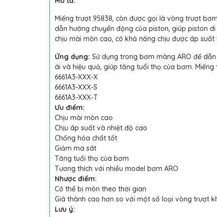
Mô tả:
Miếng trượt 95838, còn được gọi là vòng trượt 
dẫn hướng chuyển động của piston, giúp piston di 
chịu mài mòn cao, có khả năng chịu được áp suất 
Ứng dụng:
Sử dụng trong bơm màng ARO để dẫn h
ái và hiệu quả, giúp tăng tuổi thọ của bơm. Miế
6661A3-XXX-X
6661A3-XXX-S
6661A3-XXX-T
Ưu điểm:
Chịu mài mòn cao
Chịu áp suất và nhiệt độ cao
Chống hóa chất tốt
Giảm ma sát
Tăng tuổi thọ của bơm
Tương thích với nhiều model bơm ARO
Nhược điểm:
Có thể bị mòn theo thời gian
Giá thành cao hơn so với một số loại vòng trượt k
Lưu ý: