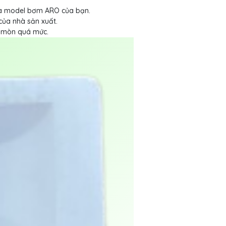
 và model bơm ARO của bạn.
ủa nhà sản xuất.
c mòn quá mức.