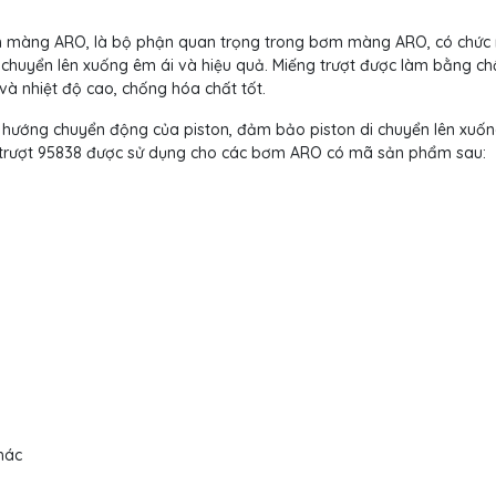
bơm màng ARO, là bộ phận quan trọng trong bơm màng ARO, có chức
chuyển lên xuống êm ái và hiệu quả. Miếng trượt được làm bằng chấ
và nhiệt độ cao, chống hóa chất tốt.
ướng chuyển động của piston, đảm bảo piston di chuyển lên xuố
ng trượt 95838 được sử dụng cho các bơm ARO có mã sản phẩm sau:
hác