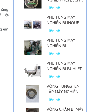
GERMANY
Liên hệ
 năng
t liệu
PHỤ TÙNG MÁY
NGHIỀN BI INOUE -
PARTS FOR MHGII-
ng êm
Liên hệ
50 MIGHTY MILL
MARK II
PHỤ TÙNG MÁY
NGHIỀN BI
NETSZCH
Liên hệ
PHỤ TÙNG MÁY
NGHIỀN BI BUHLER
Liên hệ
VÒNG TUNGSTEN
LẮP MÁY NGHIỀN
Liên hệ
VÒNG CHẶN BI MÁY