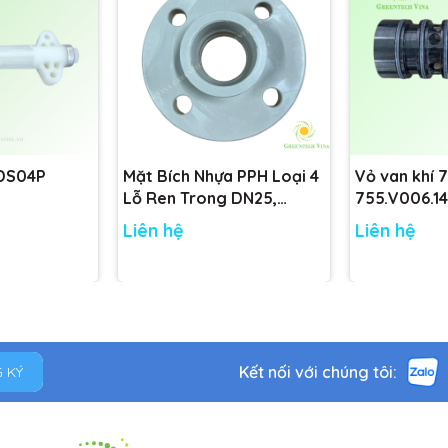
 DS04P
Mặt Bích Nhựa PPH Loại 4
Vỏ van khí 
Lỗ Ren Trong DN25,
755.V006.14
DN32, DN40, DN50 tiêu
755.V001.14
Liên hệ
Liên hệ
chuẩn
Kết nối với chúng tôi:
 KÝ