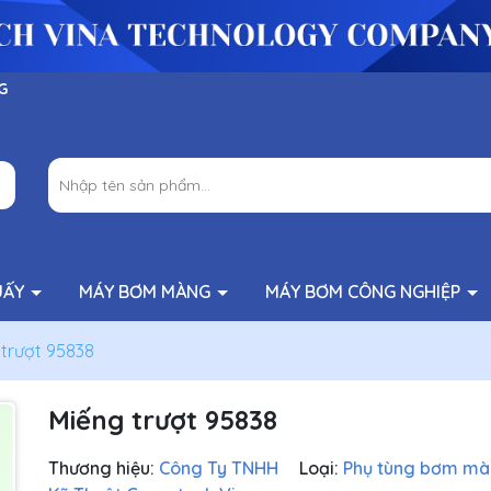
G
UẤY
MÁY BƠM MÀNG
MÁY BƠM CÔNG NGHIỆP
 trượt 95838
Miếng trượt 95838
Thương hiệu:
Công Ty TNHH
Loại:
Phụ tùng bơm m