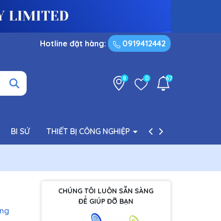
Hotline đặt hàng:
0919412442
8
0
67
BI SỨ
THIẾT BỊ CÔNG NGHIỆP
PHỤ TÙNG BƠM
CHÚNG TÔI LUÔN SẴN SÀNG
ĐỂ GIÚP ĐỠ BẠN
àng