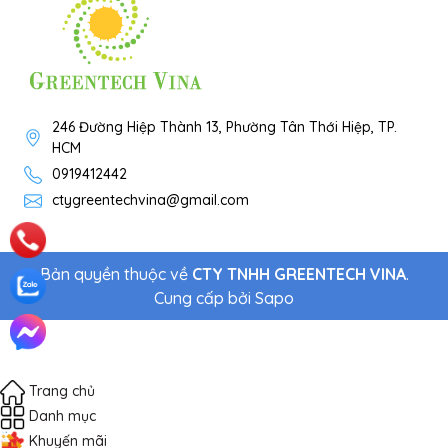
246 Đường Hiệp Thành 13, Phường Tân Thới Hiệp, TP.
HCM
0919412442
ctygreentechvina@gmail.com
Bản quyền thuộc về
CTY TNHH GREENTECH VINA
.
Cung cấp bởi
Sapo
Trang chủ
Danh mục
Khuyến mãi