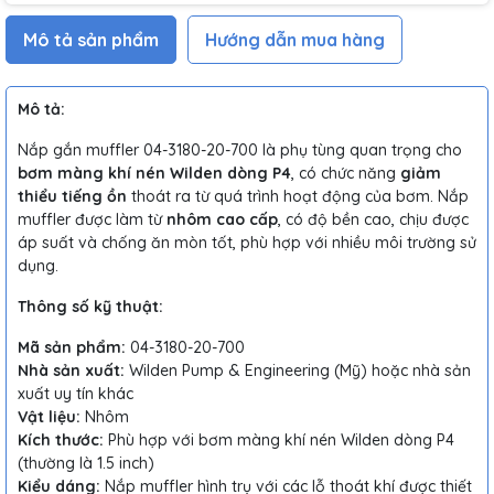
Mô tả sản phẩm
Hướng dẫn mua hàng
Mô tả:
Nắp gắn muffler 04-3180-20-700 là phụ tùng quan trọng cho
bơm màng khí nén Wilden dòng P4
, có chức năng
giảm
thiểu tiếng ồn
thoát ra từ quá trình hoạt động của bơm. Nắp
muffler được làm từ
nhôm cao cấp
, có độ bền cao, chịu được
áp suất và chống ăn mòn tốt, phù hợp với nhiều môi trường sử
dụng.
Thông số kỹ thuật:
Mã sản phẩm:
04-3180-20-700
Nhà sản xuất:
Wilden Pump & Engineering (Mỹ) hoặc nhà sản
xuất uy tín khác
Vật liệu:
Nhôm
Kích thước:
Phù hợp với bơm màng khí nén Wilden dòng P4
(thường là 1.5 inch)
Kiểu dáng:
Nắp muffler hình trụ với các lỗ thoát khí được thiết