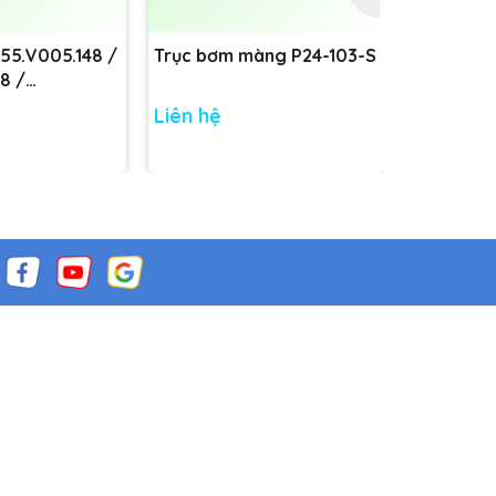
755.V005.148 /
Trục bơm màng P24-103-S
Trục bơm
8 /
8
Liên hệ
Liên hệ