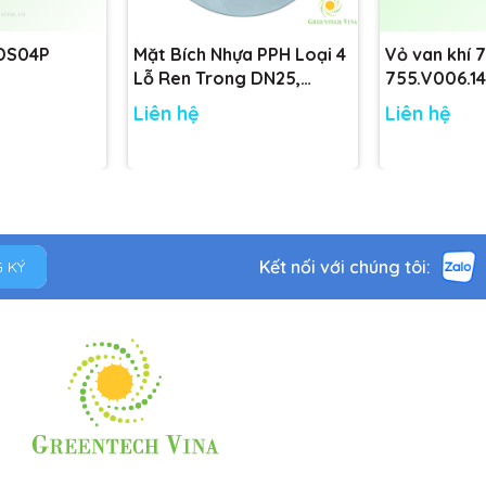
 DS04P
Mặt Bích Nhựa PPH Loại 4
Vỏ van khí 
Lỗ Ren Trong DN25,
755.V006.14
DN32, DN40, DN50 tiêu
755.V001.14
Liên hệ
Liên hệ
chuẩn
Kết nối với chúng tôi:
 KÝ