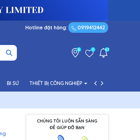
Hotline đặt hàng:
0919412442
8
0
67
BI SỨ
THIẾT BỊ CÔNG NGHIỆP
PHỤ TÙNG BƠM
CHÚNG TÔI LUÔN SẴN SÀNG
ĐỂ GIÚP ĐỠ BẠN
àng