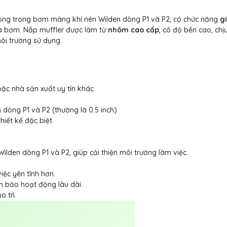
trọng trong bơm màng khí nén Wilden dòng P1 và P2, có chức năng
g
ủa bơm. Nắp muffler được làm từ
nhôm cao cấp
, có độ bền cao, chị
ôi trường sử dụng.
ặc nhà sản xuất uy tín khác
dòng P1 và P2 (thường là 0.5 inch)
hiết kế đặc biệt
den dòng P1 và P2, giúp cải thiện môi trường làm việc.
iệc yên tĩnh hơn.
m bảo hoạt động lâu dài.
 trì.