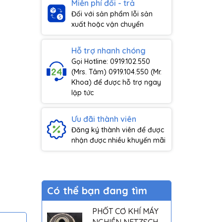
Miễn phí đổi - trả
Đối với sản phẩm lỗi sản
xuất hoặc vận chuyển
Hỗ trợ nhanh chóng
Gọi Hotline: 0919.102.550
(Mrs. Tâm) 0919.104.550 (Mr.
Khoa) để được hỗ trợ ngay
lập tức
Ưu đãi thành viên
Đăng ký thành viên để được
nhận được nhiều khuyến mãi
Có thể bạn đang tìm
PHỐT CƠ KHÍ MÁY
NGHIỀN NETZSCH -