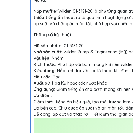
Mô tả:
Nắp muffler Wilden 01-3181-20 là phụ tùng quan 
thiểu tiếng ồn
thoát ra từ quá trình hoạt động c
áp suất và chống ăn mòn tốt, phù hợp với nhiều m
Thông số kỹ thuật:
Mã sản phẩm:
01-3181-20
Nhà sản xuất:
Wilden Pump & Engineering (Mỹ) ho
Vật liệu:
Nhôm
Kích thước:
Phù hợp với bơm màng khí nén Wilden 
Kiểu dáng:
Nắp hình trụ với các lỗ thoát khí được t
Màu sắc:
Bạc
Xuất xứ:
Hoa Kỳ hoặc các nước khác
Ứng dụng:
Giảm tiếng ồn cho bơm màng khí nén Wil
Ưu điểm:
Giảm thiểu tiếng ồn hiệu quả, tạo môi trường làm v
Độ bền cao: Chịu được áp suất và ăn mòn tốt, đả
Dễ dàng lắp đặt và tháo rời: Tiết kiệm thời gian bảo