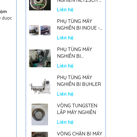
GERMANY
Liên hệ
iảm
u được
PHỤ TÙNG MÁY
NGHIỀN BI INOUE -
PARTS FOR MHGII-
Liên hệ
50 MIGHTY MILL
MARK II
PHỤ TÙNG MÁY
NGHIỀN BI
NETSZCH
Liên hệ
PHỤ TÙNG MÁY
NGHIỀN BI BUHLER
Liên hệ
VÒNG TUNGSTEN
LẮP MÁY NGHIỀN
Liên hệ
VÒNG CHẶN BI MÁY