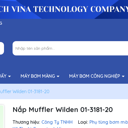
G
UẤY
MÁY BƠM MÀNG
MÁY BƠM CÔNG NGHIỆP
ffler Wilden 01-3181-20
Nắp Muffler Wilden 01-3181-20
Thương hiệu:
Công Ty TNHH
Loại:
Phụ tùng bơm m