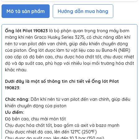
Mô tả sản phẩm
Hướng dẫn mua hàng
Ống lót Pilot 190823
là bộ phận quan trọng trong máy bơm
màng khí nén Graco Husky Series 3275, có chức năng dẫn khí
nén từ van pilot đến van chính, giúp điều khiển chuyển động
của piston. Ống lót được làm từ vật liệu cao su Buna-N (NBR)
cao cấp có độ bền cao, chịu được hóa chất tốt, chịu được nhiệt
độ và áp suất cao, phù hợp với nhiều loại môi trường hóa chất
khác nhau.
Dưới đây là một số thông tin chi tiết về Ống lót Pilot
190823:
Chức năng:
Dẫn khí nén từ van pilot đến van chính, giúp điều
khiển chuyển động của piston
Ưu điểm:
Độ bền cao, chịu mài mòn tốt
Chịu được hóa chất tốt, bao gồm cả axit và bazơ mạnh
Chịu được nhiệt độ cao, lên đến 121°C (250°F)
Chịu được áp suất cao, lên đến 10.3 bar (150 psi)