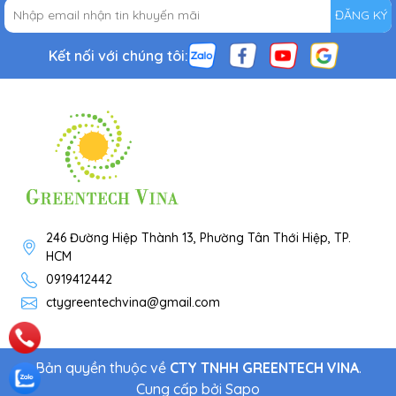
ĐĂNG KÝ
Kết nối với chúng tôi:
246 Đường Hiệp Thành 13, Phường Tân Thới Hiệp, TP.
HCM
0919412442
ctygreentechvina@gmail.com
Bản quyền thuộc về
CTY TNHH GREENTECH VINA
.
Cung cấp bởi
Sapo