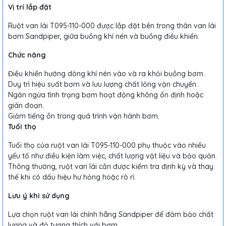
Vị trí lắp đặt
Ruột van lái T095-110-000 được lắp đặt bên trong thân van lái
bơm Sandpiper, giữa buồng khí nén và buồng điều khiển.
Chức năng
Điều khiển hướng dòng khí nén vào và ra khỏi buồng bơm.
Duy trì hiệu suất bơm và lưu lượng chất lỏng vận chuyển.
Ngăn ngừa tình trạng bơm hoạt động không ổn định hoặc
gián đoạn.
Giảm tiếng ồn trong quá trình vận hành bơm.
Tuổi thọ
Tuổi thọ của ruột van lái T095-110-000 phụ thuộc vào nhiều
yếu tố như điều kiện làm việc, chất lượng vật liệu và bảo quản.
Thông thường, ruột van lái cần được kiểm tra định kỳ và thay
thế khi có dấu hiệu hư hỏng hoặc rò rỉ.
Lưu ý khi sử dụng
Lựa chọn ruột van lái chính hãng Sandpiper để đảm bảo chất
lượng và độ tương thích với bơm.