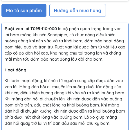
Mô tả sản phẩm
Hướng dẫn mua hàng
Ruột van lái T095-110-000
là bộ phận quan trọng trong van
lái bơm màng khí nén Sandpiper, có chức năng điều khiển
hướng dòng khí nén vào và ra khỏi bơm, đảm bảo hoạt động
bơm hiệu quả và trơn tru. Ruột van lái được làm từ vật liệu cao
cấp có độ đàn hồi cao, khả năng chịu tải trọng lớn và chống
mài mòn tốt, đảm bảo hoạt động lâu dài cho bơm.
Hoạt động
Khi bơm hoạt động, khí nén từ nguồn cung cấp được dẫn vào
van lái. Màng đàn hồi di chuyển lên xuống dưới tác động của
khí nén, điều khiển hướng dòng khí vào và ra khỏi buồng bơm.
Khi màng đàn hồi di chuyển lên, khí nén được dẫn vào buồng
bơm phía trên, đẩy chất lỏng ra khỏi buồng bơm. Khi màng
đàn hồi di chuyển xuống, khí nén được dẫn ra khỏi buồng bơm
phía dưới, hút chất lỏng vào buồng bơm. Lò xo giúp màng
đàn hồi quay trở lại vị trí ban đầu sau mỗi chu kỳ bơm.