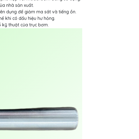
ủa nhà sản xuất.
ên dụng để giảm ma sát và tiếng ồn.
hế khi có dấu hiệu hư hỏng.
 kỹ thuật của trục bơm.