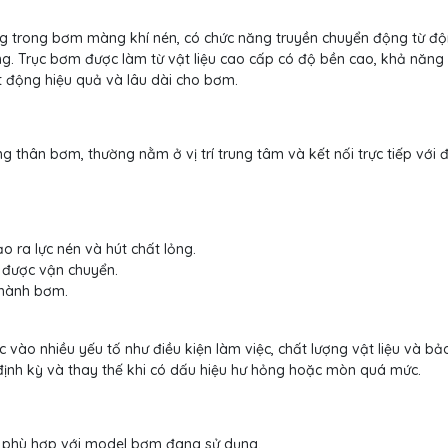
g trong bơm màng khí nén, có chức năng truyền chuyển động từ đ
ng. Trục bơm được làm từ vật liệu cao cấp có độ bền cao, khả năng 
t động hiệu quả và lâu dài cho bơm.
 thân bơm, thường nằm ở vị trí trung tâm và kết nối trực tiếp với 
 ra lực nén và hút chất lỏng.
g được vận chuyển.
n hành bơm.
vào nhiều yếu tố như điều kiện làm việc, chất lượng vật liệu và bả
định kỳ và thay thế khi có dấu hiệu hư hỏng hoặc mòn quá mức.
 phù hợp với model bơm đang sử dụng.