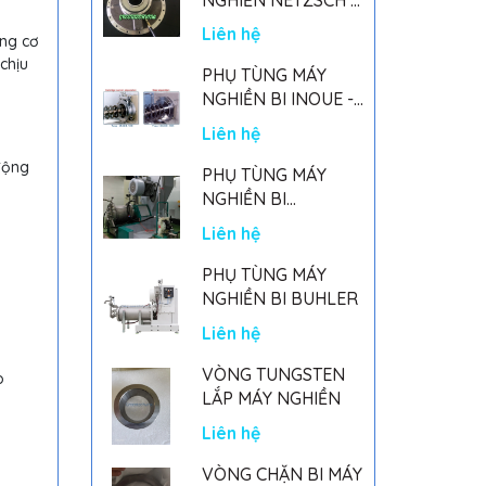
GERMANY
Liên hệ
ộng cơ
chịu
PHỤ TÙNG MÁY
NGHIỀN BI INOUE -
PARTS FOR MHGII-
Liên hệ
50 MIGHTY MILL
động
MARK II
PHỤ TÙNG MÁY
NGHIỀN BI
NETSZCH
Liên hệ
PHỤ TÙNG MÁY
NGHIỀN BI BUHLER
Liên hệ
VÒNG TUNGSTEN
o
LẮP MÁY NGHIỀN
Liên hệ
VÒNG CHẶN BI MÁY