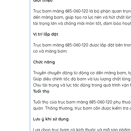
Giới thiệu
Trục bơm màng 685-060-120 là bộ phận quan trọn
đến màng bơm, giúp tạo ra lực nén và hút chất lỏ
tải trọng lớn và chống mài mòn tốt, đảm bảo hoạ
Vị trí lắp đặt
Trục bơm màng 685-060-120 được lắp đặt bên trong
cơ và màng bơm.
Chức năng
Truyền chuyển động từ động cơ đến màng bơm, tạo
Giúp điều chỉnh tốc độ bơm và lưu lượng chất lỏn
Chịu tải trọng và lực tác động trong quá trình vậ
Tuổi thọ
Tuổi thọ của trục bơm màng 685-060-120 phụ thuộc 
quản. Thông thường, trục bơm cần được kiểm tra 
Lưu ý khi sử dụng
Lựa chọn trục bơm có kích thước và mã sản phẩm