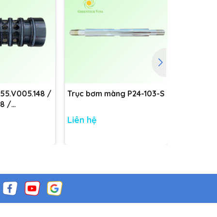
755.V005.148 /
Trục bơm màng P24-103-S
Trục bơm
8 /
8
Liên hệ
Liên hệ