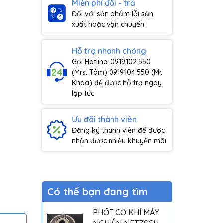
Miễn phí đổi - trả
Đối với sản phẩm lỗi sản
xuất hoặc vận chuyển
Hỗ trợ nhanh chóng
Gọi Hotline: 0919.102.550
(Mrs. Tâm) 0919.104.550 (Mr.
Khoa) để được hỗ trợ ngay
lập tức
Ưu đãi thành viên
Đăng ký thành viên để được
nhận được nhiều khuyến mãi
Có thể bạn đang tìm
PHỐT CƠ KHÍ MÁY
NGHIỀN NETZSCH -