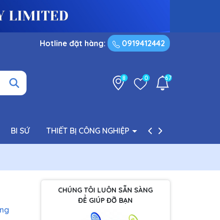
Hotline đặt hàng:
0919412442
8
0
67
BI SỨ
THIẾT BỊ CÔNG NGHIỆP
PHỤ TÙNG BƠM
CHÚNG TÔI LUÔN SẴN SÀNG
ĐỂ GIÚP ĐỠ BẠN
àng