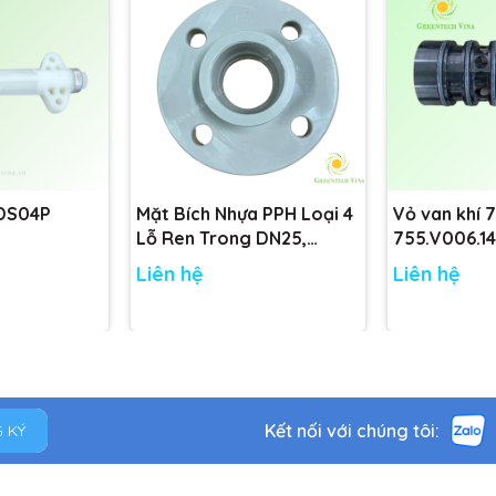
 DS04P
Mặt Bích Nhựa PPH Loại 4
Vỏ van khí 
Lỗ Ren Trong DN25,
755.V006.14
DN32, DN40, DN50 tiêu
755.V001.14
Liên hệ
Liên hệ
chuẩn
Kết nối với chúng tôi:
 KÝ