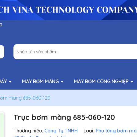
G
UẤY
MÁY BƠM MÀNG
MÁY BƠM CÔNG NGHIỆP
bơm màng 685-060-120
Trục bơm màng 685-060-120
Thương hiệu:
Công Ty TNHH
Loại:
Phụ tùng bơm m