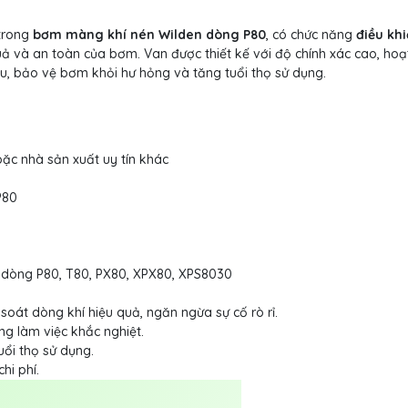
 trong
bơm màng khí nén Wilden dòng P80
, có chức năng
điều kh
ả và an toàn của bơm. Van được thiết kế với độ chính xác cao, hoạ
ều, bảo vệ bơm khỏi hư hỏng và tăng tuổi thọ sử dụng.
ặc nhà sản xuất uy tín khác
P80
 dòng P80, T80, PX80, XPX80, XPS8030
oát dòng khí hiệu quả, ngăn ngừa sự cố rò rỉ.
ng làm việc khắc nghiệt.
ổi thọ sử dụng.
hi phí.