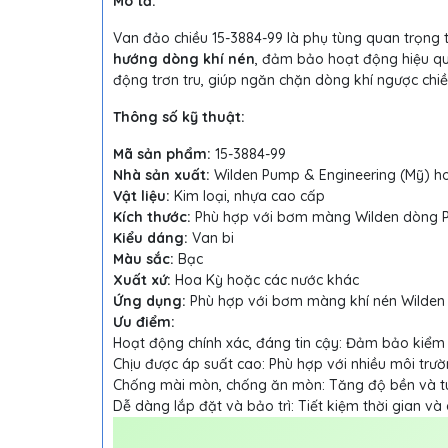
Mô tả:
Van đảo chiều 15-3884-99 là phụ tùng quan trọng
hướng dòng khí nén
, đảm bảo hoạt động hiệu qu
động trơn tru, giúp ngăn chặn dòng khí ngược chi
Thông số kỹ thuật:
Mã sản phẩm:
15-3884-99
Nhà sản xuất:
Wilden Pump & Engineering (Mỹ) ho
Vật liệu:
Kim loại, nhựa cao cấp
Kích thước:
Phù hợp với bơm màng Wilden dòng 
Kiểu dáng:
Van bi
Màu sắc:
Bạc
Xuất xứ:
Hoa Kỳ hoặc các nước khác
Ứng dụng:
Phù hợp với bơm màng khí nén Wilden
Ưu điểm:
Hoạt động chính xác, đáng tin cậy: Đảm bảo kiểm s
Chịu được áp suất cao: Phù hợp với nhiều môi trườ
Chống mài mòn, chống ăn mòn: Tăng độ bền và tu
Dễ dàng lắp đặt và bảo trì: Tiết kiệm thời gian và c