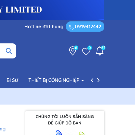
Hotline đặt hàng:
0919412442
8
0
67
BI SỨ
THIẾT BỊ CÔNG NGHIỆP
PHỤ TÙNG BƠM
CHÚNG TÔI LUÔN SẴN SÀNG
ĐỂ GIÚP ĐỠ BẠN
àng