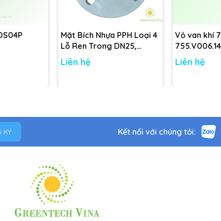
 DS04P
Mặt Bích Nhựa PPH Loại 4
Vỏ van khí 
Lỗ Ren Trong DN25,
755.V006.14
DN32, DN40, DN50 tiêu
755.V001.14
Liên hệ
Liên hệ
chuẩn
Kết nối với chúng tôi:
 KÝ