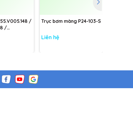
755.V005.148 /
Trục bơm màng P24-103-S
Trục bơm
8 /
8
Liên hệ
Liên hệ