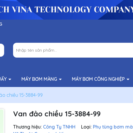
G
UẤY
MÁY BƠM MÀNG
MÁY BƠM CÔNG NGHIỆP
ảo chiều 15-3884-99
Van đảo chiều 15-3884-99
Thương hiệu:
Công Ty TNHH
Loại:
Phụ tùng bơm m