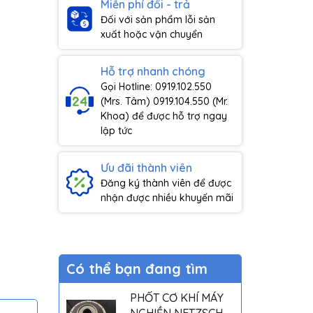
Miễn phí đổi - trả
Đối với sản phẩm lỗi sản
xuất hoặc vận chuyển
Hỗ trợ nhanh chóng
Gọi Hotline: 0919.102.550
(Mrs. Tâm) 0919.104.550 (Mr.
Khoa) để được hỗ trợ ngay
lập tức
Ưu đãi thành viên
Đăng ký thành viên để được
nhận được nhiều khuyến mãi
Có thể bạn đang tìm
PHỐT CƠ KHÍ MÁY
NGHIỀN NETZSCH -