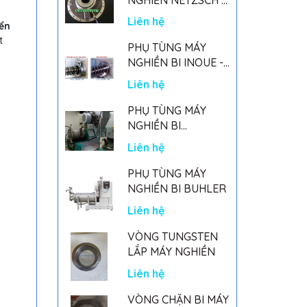
GERMANY
Liên hệ
iển
t
PHỤ TÙNG MÁY
NGHIỀN BI INOUE -
PARTS FOR MHGII-
Liên hệ
50 MIGHTY MILL
MARK II
PHỤ TÙNG MÁY
NGHIỀN BI
NETSZCH
Liên hệ
PHỤ TÙNG MÁY
NGHIỀN BI BUHLER
Liên hệ
VÒNG TUNGSTEN
LẮP MÁY NGHIỀN
Liên hệ
VÒNG CHẶN BI MÁY