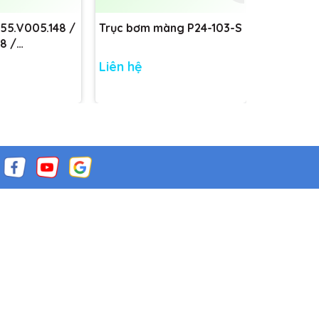
755.V005.148 /
Trục bơm màng P24-103-S
Trục bơm
8 /
8
Liên hệ
Liên hệ