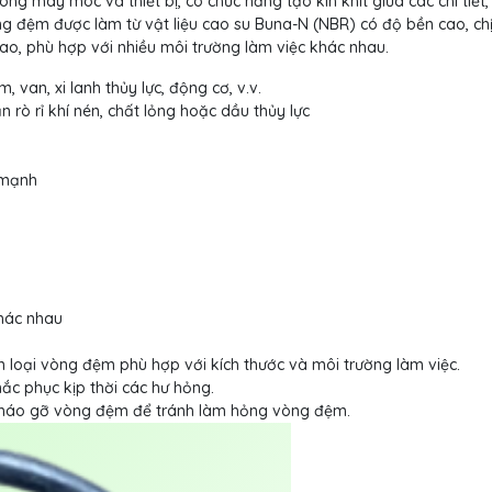
ng máy móc và thiết bị, có chức năng tạo kín khít giữa các chi tiết
Vòng đệm được làm từ vật liệu cao su Buna-N (NBR) có độ bền cao, ch
cao, phù hợp với nhiều môi trường làm việc khác nhau.
van, xi lanh thủy lực, động cơ, v.v.
ặn rò rỉ khí nén, chất lỏng hoặc dầu thủy lực
 mạnh
khác nhau
n loại vòng đệm phù hợp với kích thước và môi trường làm việc.
ắc phục kịp thời các hư hỏng.
tháo gỡ vòng đệm để tránh làm hỏng vòng đệm.