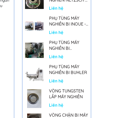
, ngăn
GERMANY
ịu
Liên hệ
PHỤ TÙNG MÁY
NGHIỀN BI INOUE -
PARTS FOR MHGII-
Liên hệ
50 MIGHTY MILL
MARK II
PHỤ TÙNG MÁY
NGHIỀN BI
NETSZCH
Liên hệ
PHỤ TÙNG MÁY
NGHIỀN BI BUHLER
Liên hệ
VÒNG TUNGSTEN
LẮP MÁY NGHIỀN
Liên hệ
VÒNG CHẶN BI MÁY