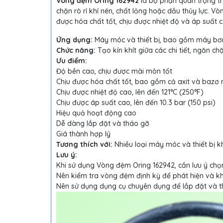
Vòng đệm Oring 162942
là bộ phận quan trọng tro
chặn rò rỉ khí nén, chất lỏng hoặc dầu thủy lực. 
được hóa chất tốt, chịu được nhiệt độ và áp suất 
Ứng dụng:
Máy móc và thiết bị, bao gồm máy bơm, 
Chức năng:
Tạo kín khít giữa các chi tiết, ngăn ch
Ưu điểm:
Độ bền cao, chịu được mài mòn tốt
Chịu được hóa chất tốt, bao gồm cả axit và bazơ
Chịu được nhiệt độ cao, lên đến 121°C (250°F)
Chịu được áp suất cao, lên đến 10.3 bar (150 psi)
Hiệu quả hoạt động cao
Dễ dàng lắp đặt và tháo gỡ
Giá thành hợp lý
Tương thích với:
Nhiều loại máy móc và thiết bị 
Lưu ý:
Khi sử dụng Vòng đệm Oring 162942, cần lưu ý chọ
Nên kiểm tra vòng đệm định kỳ để phát hiện và kh
Nên sử dụng dụng cụ chuyên dụng để lắp đặt và 