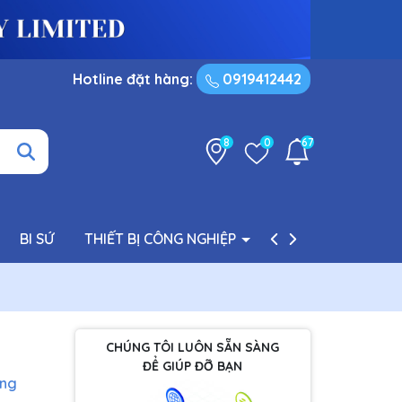
Hotline đặt hàng:
0919412442
8
0
67
BI SỨ
THIẾT BỊ CÔNG NGHIỆP
PHỤ TÙNG BƠM
CHÚNG TÔI LUÔN SẴN SÀNG
ĐỂ GIÚP ĐỠ BẠN
àng