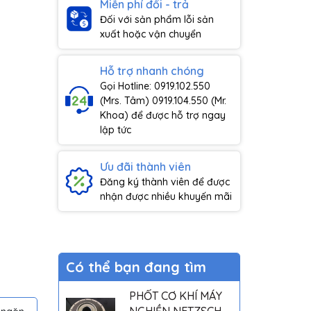
Miễn phí đổi - trả
Đối với sản phẩm lỗi sản
xuất hoặc vận chuyển
Hỗ trợ nhanh chóng
Gọi Hotline: 0919.102.550
(Mrs. Tâm) 0919.104.550 (Mr.
Khoa) để được hỗ trợ ngay
lập tức
Ưu đãi thành viên
Đăng ký thành viên để được
nhận được nhiều khuyến mãi
Có thể bạn đang tìm
PHỐT CƠ KHÍ MÁY
NGHIỀN NETZSCH -