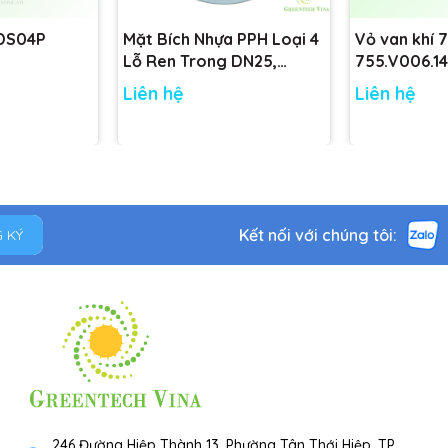
 DS04P
Mặt Bích Nhựa PPH Loại 4
Vỏ van khí 
Lỗ Ren Trong DN25,
755.V006.14
DN32, DN40, DN50 tiêu
755.V001.14
Liên hệ
Liên hệ
chuẩn
Kết nối với chúng tôi:
 KÝ
246 Đường Hiệp Thành 13, Phường Tân Thới Hiệp, TP.