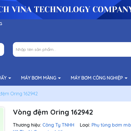
G
UẤY
MÁY BƠM MÀNG
MÁY BƠM CÔNG NGHIỆP
đệm Oring 162942
Vòng đệm Oring 162942
Thương hiệu:
Công Ty TNHH
Loại:
Phụ tùng bơm m