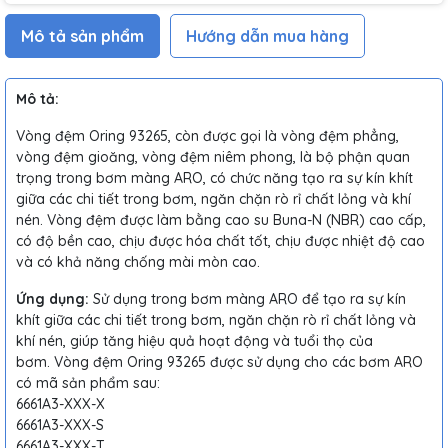
Mô tả sản phẩm
Hướng dẫn mua hàng
Mô tả:
Vòng đệm Oring 93265, còn được gọi là vòng đệm phẳng,
vòng đệm gioăng, vòng đệm niêm phong, là bộ phận quan
trọng trong bơm màng ARO, có chức năng tạo ra sự kín khít
giữa các chi tiết trong bơm, ngăn chặn rò rỉ chất lỏng và khí
nén. Vòng đệm được làm bằng cao su Buna-N (NBR) cao cấp,
có độ bền cao, chịu được hóa chất tốt, chịu được nhiệt độ cao
và có khả năng chống mài mòn cao.
Ứng dụng:
Sử dụng trong bơm màng ARO để tạo ra sự kín
khít giữa các chi tiết trong bơm, ngăn chặn rò rỉ chất lỏng và
khí nén, giúp tăng hiệu quả hoạt động và tuổi thọ của
bơm. Vòng đệm Oring 93265 được sử dụng cho các bơm ARO
có mã sản phẩm sau:
6661A3-XXX-X
6661A3-XXX-S
6661A3-XXX-T