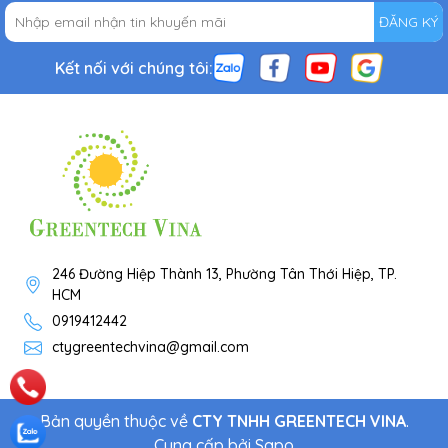
ĐĂNG KÝ
Kết nối với chúng tôi:
246 Đường Hiệp Thành 13, Phường Tân Thới Hiệp, TP.
HCM
0919412442
ctygreentechvina@gmail.com
Bản quyền thuộc về
CTY TNHH GREENTECH VINA
.
Cung cấp bởi
Sapo