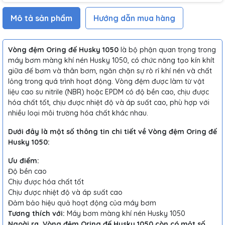
Mô tả sản phẩm
Hướng dẫn mua hàng
Vòng đệm Oring đế Husky 1050
là bộ phận quan trọng trong
máy bơm màng khí nén Husky 1050, có chức năng tạo kín khít
giữa đế bơm và thân bơm, ngăn chặn sự rò rỉ khí nén và chất
lỏng trong quá trình hoạt động. Vòng đệm được làm từ vật
liệu cao su nitrile (NBR) hoặc EPDM có độ bền cao, chịu được
hóa chất tốt, chịu được nhiệt độ và áp suất cao, phù hợp với
nhiều loại môi trường hóa chất khác nhau.
Dưới đây là một số thông tin chi tiết về Vòng đệm Oring đế
Husky 1050:
Ưu điểm:
Độ bền cao
Chịu được hóa chất tốt
Chịu được nhiệt độ và áp suất cao
Đảm bảo hiệu quả hoạt động của máy bơm
Tương thích với:
Máy bơm màng khí nén Husky 1050
Ngoài ra, Vòng đệm Oring đế Husky 1050 còn có một số