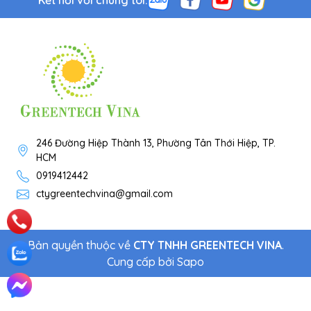
Kết nối với chúng tôi:
246 Đường Hiệp Thành 13, Phường Tân Thới Hiệp, TP.
HCM
0919412442
ctygreentechvina@gmail.com
Bản quyền thuộc về
CTY TNHH GREENTECH VINA
.
Cung cấp bởi
Sapo