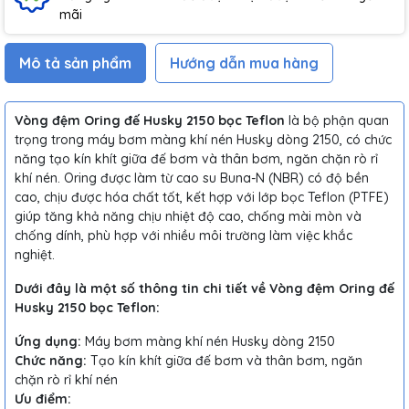
mãi
Mô tả sản phẩm
Hướng dẫn mua hàng
Vòng đệm Oring đế Husky 2150 bọc Teflon
là bộ phận quan
trọng trong máy bơm màng khí nén Husky dòng 2150, có chức
năng tạo kín khít giữa đế bơm và thân bơm, ngăn chặn rò rỉ
khí nén. Oring được làm từ cao su Buna-N (NBR) có độ bền
cao, chịu được hóa chất tốt, kết hợp với lớp bọc Teflon (PTFE)
giúp tăng khả năng chịu nhiệt độ cao, chống mài mòn và
chống dính, phù hợp với nhiều môi trường làm việc khắc
nghiệt.
Dưới đây là một số thông tin chi tiết về Vòng đệm Oring đế
Husky 2150 bọc Teflon:
Ứng dụng:
Máy bơm màng khí nén Husky dòng 2150
Chức năng:
Tạo kín khít giữa đế bơm và thân bơm, ngăn
chặn rò rỉ khí nén
Ưu điểm: