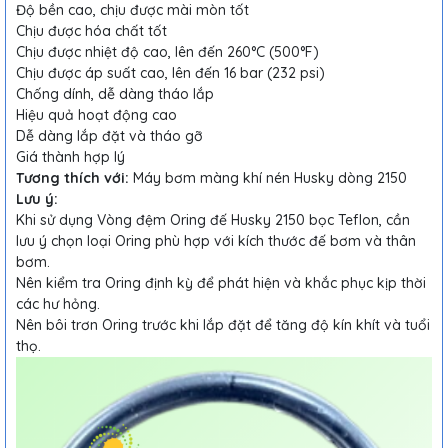
Độ bền cao, chịu được mài mòn tốt
Chịu được hóa chất tốt
Chịu được nhiệt độ cao, lên đến 260°C (500°F)
Chịu được áp suất cao, lên đến 16 bar (232 psi)
Chống dính, dễ dàng tháo lắp
Hiệu quả hoạt động cao
Dễ dàng lắp đặt và tháo gỡ
Giá thành hợp lý
Tương thích với:
Máy bơm màng khí nén Husky dòng 2150
Lưu ý:
Khi sử dụng Vòng đệm Oring đế Husky 2150 bọc Teflon, cần
lưu ý chọn loại Oring phù hợp với kích thước đế bơm và thân
bơm.
Nên kiểm tra Oring định kỳ để phát hiện và khắc phục kịp thời
các hư hỏng.
Nên bôi trơn Oring trước khi lắp đặt để tăng độ kín khít và tuổi
thọ.