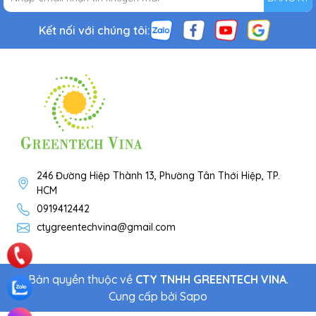
Kết nối với chúng tôi:
246 Đường Hiệp Thành 13, Phường Tân Thới Hiệp, TP.
HCM
0919412442
ctygreentechvina@gmail.com
Bản quyền thuộc về
CTY TNHH GREENTECH VINA
.
Cung cấp bởi
Sapo