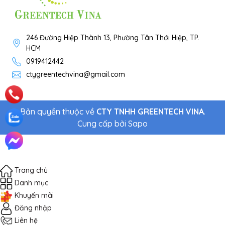
246 Đường Hiệp Thành 13, Phường Tân Thới Hiệp, TP.
HCM
0919412442
ctygreentechvina@gmail.com
Bản quyền thuộc về
CTY TNHH GREENTECH VINA
.
Cung cấp bởi
Sapo
Trang chủ
Danh mục
Khuyến mãi
Đăng nhập
Liên hệ