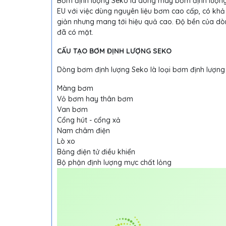
Bơm định lượng Seko là dòng máy bơm định lượng 
EU với việc dùng nguyên liệu bơm cao cấp, có khả
giản nhưng mang tới hiệu quả cao. Độ bền của 
đã có mặt.
CẤU TẠO BƠM ĐỊNH LƯỢNG SEKO
Dòng bơm định lượng Seko là loại bơm định lượng
Màng bơm
Vỏ bơm hay thân bơm
Van bơm
Cổng hút - cổng xả
Nam châm điện
Lò xo
Bảng điện tử điều khiển
Bộ phận định lượng mực chất lỏng