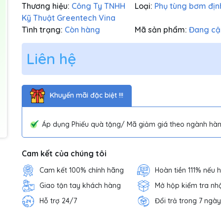
Thương hiệu:
Công Ty TNHH
Loại:
Phụ tùng bơm địn
Kỹ Thuật Greentech Vina
Tình trạng:
Còn hàng
Mã sản phẩm:
Đang cậ
Liên hệ
Khuyến mãi đặc biệt !!!
Áp dụng Phiếu quà tặng/ Mã giảm giá theo ngành hàn
Cam kết của chúng tôi
Cam kết 100% chính hãng
Hoàn tiền 111% nếu 
Giao tận tay khách hàng
Mở hộp kiểm tra nh
Hỗ trợ 24/7
Đổi trả trong 7 ngày