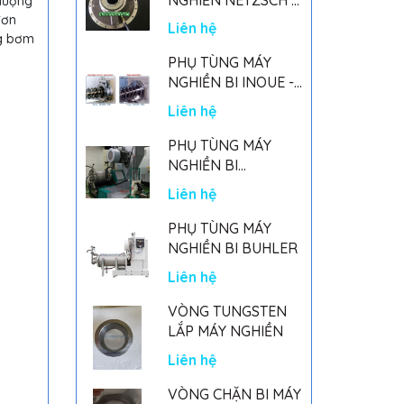
 lượng
GERMANY
đơn
Liên hệ
ng bơm
PHỤ TÙNG MÁY
NGHIỀN BI INOUE -
PARTS FOR MHGII-
Liên hệ
50 MIGHTY MILL
MARK II
PHỤ TÙNG MÁY
NGHIỀN BI
NETSZCH
Liên hệ
PHỤ TÙNG MÁY
NGHIỀN BI BUHLER
Liên hệ
VÒNG TUNGSTEN
LẮP MÁY NGHIỀN
Liên hệ
VÒNG CHẶN BI MÁY