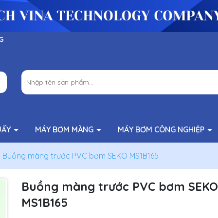
G
UẤY
MÁY BƠM MÀNG
MÁY BƠM CÔNG NGHIỆP
Buồng màng trước PVC bơm SEKO MS1B165
Buồng màng trước PVC bơm SEKO
MS1B165