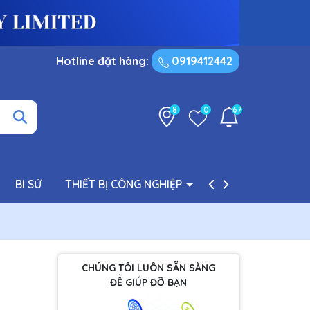
Hotline đặt hàng:
0919412442
8
0
67
BI SỨ
THIẾT BỊ CÔNG NGHIỆP
PHỤ TÙNG BƠM
CHÚNG TÔI LUÔN SẴN SÀNG
ĐỂ GIÚP ĐỠ BẠN