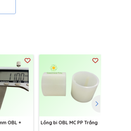
1mm OBL +
Lồng bi OBL MC PP Trắng
Đế màng 
D90