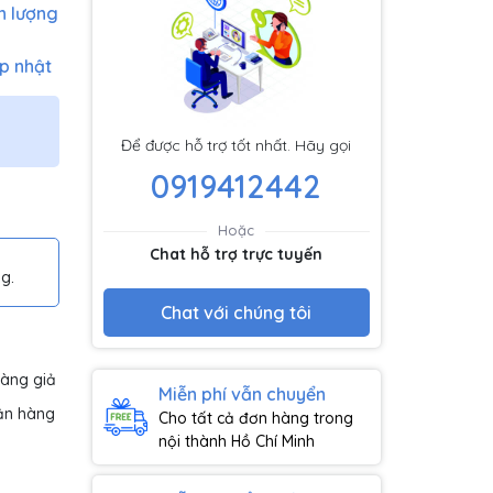
h lượng
p nhật
Để được hỗ trợ tốt nhất. Hãy gọi
0919412442
Hoặc
Chat hỗ trợ trực tuyến
g.
Chat với chúng tôi
hàng giả
Miễn phí vẫn chuyển
ận hàng
Cho tất cả đơn hàng trong
nội thành Hồ Chí Minh