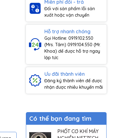
Miễn phí đổi - trả
Đối với sản phẩm lỗi sản
xuất hoặc vận chuyển
Hỗ trợ nhanh chóng
Gọi Hotline: 0919.102.550
(Mrs. Tâm) 0919.104.550 (Mr.
Khoa) để được hỗ trợ ngay
lập tức
Ưu đãi thành viên
Đăng ký thành viên để được
nhận được nhiều khuyến mãi
Có thể bạn đang tìm
PHỐT CƠ KHÍ MÁY
NGHIỀN NETZSCH -