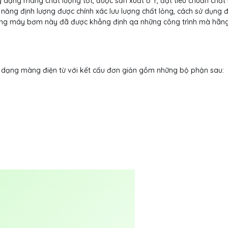
dạng màng chất lượng tốt, được sản xuất ở Ý, đạt tiêu chuẩn chất
 năng định lượng được chính xác lưu lượng chất lỏng, cách sử dụng 
dòng máy bơm này đã được khẳng định qa những công trình mà hã
 dạng màng điện từ với kết cấu đơn giản gồm những bộ phận sau: