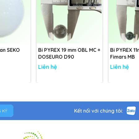
Van SEKO
Bi PYREX 19 mm OBL MC +
Bi PYREX 1
DOSEURO D90
Fimars MB
Liên hệ
Liên hệ
Kết nối với chúng tôi:
 KÝ