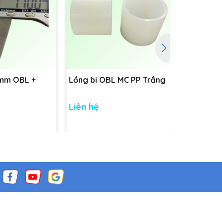
1mm OBL +
Lồng bi OBL MC PP Trắng
Đế màng 
D90
Liên hệ
Liên hệ