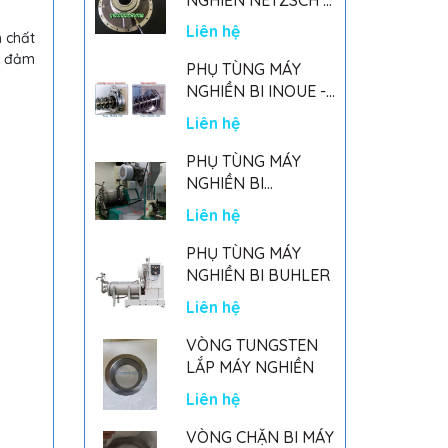
GERMANY
Liên hệ
n chất
à đảm
PHỤ TÙNG MÁY
NGHIỀN BI INOUE -
PARTS FOR MHGII-
Liên hệ
50 MIGHTY MILL
MARK II
PHỤ TÙNG MÁY
NGHIỀN BI
NETSZCH
Liên hệ
PHỤ TÙNG MÁY
NGHIỀN BI BUHLER
Liên hệ
VÒNG TUNGSTEN
LẮP MÁY NGHIỀN
Liên hệ
VÒNG CHẶN BI MÁY