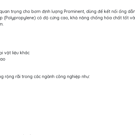
 quan trọng cho bơm định lượng Prominent, dùng để kết nối ống dẫ
ấp (Polypropylene) có độ cứng cao, khả năng chống hóa chất tốt v
m.
i vật liệu khác
cao
g rộng rãi trong các ngành công nghiệp như: