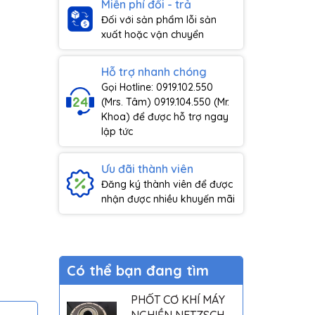
Miễn phí đổi - trả
Đối với sản phẩm lỗi sản
xuất hoặc vận chuyển
Hỗ trợ nhanh chóng
Gọi Hotline: 0919.102.550
(Mrs. Tâm) 0919.104.550 (Mr.
Khoa) để được hỗ trợ ngay
lập tức
Ưu đãi thành viên
Đăng ký thành viên để được
nhận được nhiều khuyến mãi
Có thể bạn đang tìm
PHỐT CƠ KHÍ MÁY
NGHIỀN NETZSCH -