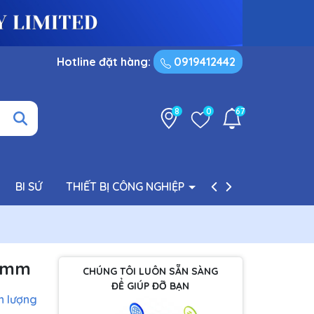
Hotline đặt hàng:
0919412442
8
0
67
BI SỨ
THIẾT BỊ CÔNG NGHIỆP
PHỤ TÙNG BƠM
*8mm
CHÚNG TÔI LUÔN SẴN SÀNG
ĐỂ GIÚP ĐỠ BẠN
h lượng