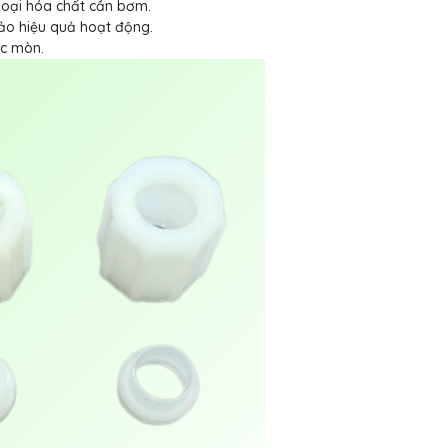
loại hóa chất cần bơm.
ảo hiệu quả hoạt động.
ặc mòn.