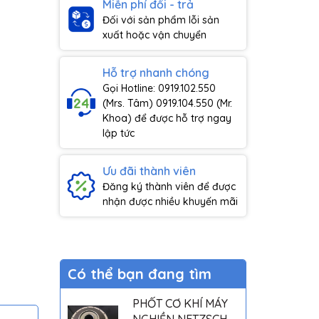
Miễn phí đổi - trả
Đối với sản phẩm lỗi sản
xuất hoặc vận chuyển
Hỗ trợ nhanh chóng
Gọi Hotline: 0919.102.550
(Mrs. Tâm) 0919.104.550 (Mr.
Khoa) để được hỗ trợ ngay
lập tức
Ưu đãi thành viên
Đăng ký thành viên để được
nhận được nhiều khuyến mãi
Có thể bạn đang tìm
PHỐT CƠ KHÍ MÁY
NGHIỀN NETZSCH -