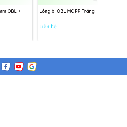
1mm OBL +
Lồng bi OBL MC PP Trắng
Đế màng 
D90
Liên hệ
Liên hệ