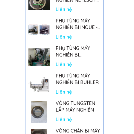
GERMANY
Liên hệ
PHỤ TÙNG MÁY
NGHIỀN BI INOUE -
PARTS FOR MHGII-
Liên hệ
50 MIGHTY MILL
MARK II
PHỤ TÙNG MÁY
NGHIỀN BI
NETSZCH
Liên hệ
PHỤ TÙNG MÁY
NGHIỀN BI BUHLER
Liên hệ
VÒNG TUNGSTEN
LẮP MÁY NGHIỀN
Liên hệ
VÒNG CHẶN BI MÁY