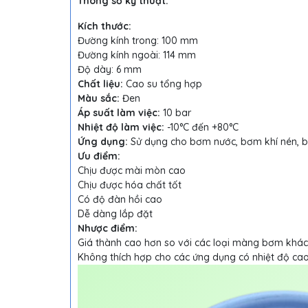
Thông số kỹ thuật:
Kích thước:
Đường kính trong: 100 mm
Đường kính ngoài: 114 mm
Độ dày: 6 mm
Chất liệu:
Cao su tổng hợp
Màu sắc:
Đen
Áp suất làm việc:
10 bar
Nhiệt độ làm việc:
-10°C đến +80°C
Ứng dụng:
Sử dụng cho bơm nước, bơm khí nén, b
Ưu điểm:
Chịu được mài mòn cao
Chịu được hóa chất tốt
Có độ đàn hồi cao
Dễ dàng lắp đặt
Nhược điểm:
Giá thành cao hơn so với các loại màng bơm khác
Không thích hợp cho các ứng dụng có nhiệt độ ca