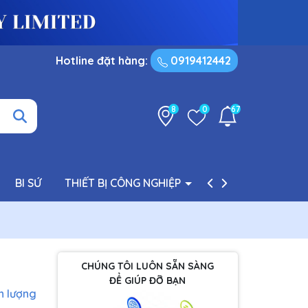
Hotline đặt hàng:
0919412442
8
0
67
BI SỨ
THIẾT BỊ CÔNG NGHIỆP
PHỤ TÙNG BƠM
CHÚNG TÔI LUÔN SẴN SÀNG
ĐỂ GIÚP ĐỠ BẠN
h lượng