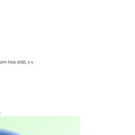
ơm hóa chất, v.v.
o