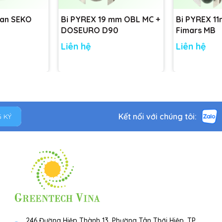
Van SEKO
Bi PYREX 19 mm OBL MC +
Bi PYREX 1
DOSEURO D90
Fimars MB
Liên hệ
Liên hệ
Kết nối với chúng tôi:
 KÝ
246 Đường Hiệp Thành 13, Phường Tân Thới Hiệp, TP.