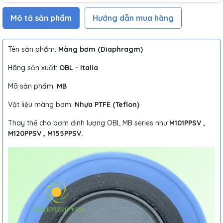
Mô tả sản phẩm
Hướng dẫn mua hàng
Tên sản phẩm:
Màng bơm (Diaphragm)
Hãng sản xuất:
OBL - Italia
Mã sản phẩm:
MB
Vật liệu màng bơm:
Nhựa PTFE (Teflon)
Thay thế cho bơm định lượng OBL MB series như
M101PPSV ,
M120PPSV , M155PPSV.