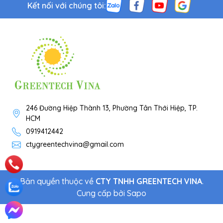
Kết nối với chúng tôi:
246 Đường Hiệp Thành 13, Phường Tân Thới Hiệp, TP.
HCM
0919412442
ctygreentechvina@gmail.com
Bản quyền thuộc về
CTY TNHH GREENTECH VINA
.
Cung cấp bởi
Sapo