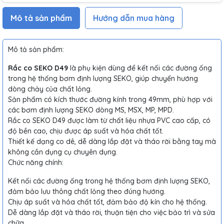
Mô tả sản phẩm
Hướng dẫn mua hàng
Mô tả sản phẩm:
Rắc co SEKO D49
là phụ kiện dùng để kết nối các đường ống
trong hệ thống bơm định lượng SEKO, giúp chuyển hướng
dòng chảy của chất lỏng.
Sản phẩm có kích thước đường kính trong 49mm, phù hợp với
các bơm định lượng SEKO dòng MS, MSX, MP, MPD.
Rắc co SEKO D49 được làm từ chất liệu nhựa PVC cao cấp, có
độ bền cao, chịu được áp suất và hóa chất tốt.
Thiết kế dạng co dê, dễ dàng lắp đặt và tháo rời bằng tay mà
không cần dụng cụ chuyên dụng.
Chức năng chính:
Kết nối các đường ống trong hệ thống bơm định lượng SEKO,
đảm bảo lưu thông chất lỏng theo đúng hướng.
Chịu áp suất và hóa chất tốt, đảm bảo độ kín cho hệ thống.
Dễ dàng lắp đặt và tháo rời, thuận tiện cho việc bảo trì và sửa
chữa.