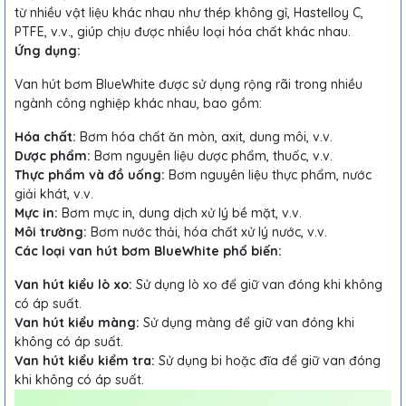
từ nhiều vật liệu khác nhau như thép không gỉ, Hastelloy C,
PTFE, v.v., giúp chịu được nhiều loại hóa chất khác nhau.
Ứng dụng:
Van hút bơm BlueWhite được sử dụng rộng rãi trong nhiều
ngành công nghiệp khác nhau, bao gồm:
Hóa chất:
Bơm hóa chất ăn mòn, axit, dung môi, v.v.
Dược phẩm:
Bơm nguyên liệu dược phẩm, thuốc, v.v.
Thực phẩm và đồ uống:
Bơm nguyên liệu thực phẩm, nước
giải khát, v.v.
Mực in:
Bơm mực in, dung dịch xử lý bề mặt, v.v.
Môi trường:
Bơm nước thải, hóa chất xử lý nước, v.v.
Các loại van hút bơm BlueWhite phổ biến:
Van hút kiểu lò xo:
Sử dụng lò xo để giữ van đóng khi không
có áp suất.
Van hút kiểu màng:
Sử dụng màng để giữ van đóng khi
không có áp suất.
Van hút kiểu kiểm tra:
Sử dụng bi hoặc đĩa để giữ van đóng
khi không có áp suất.