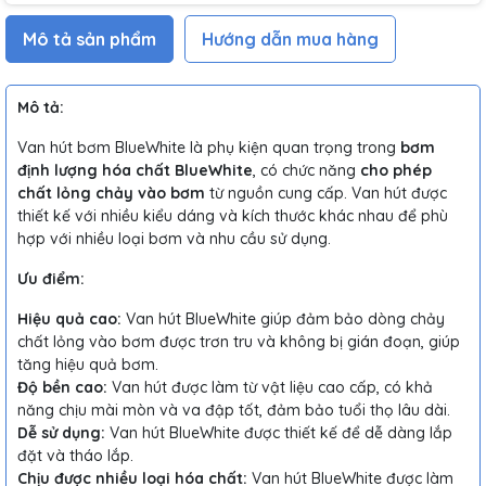
Mô tả sản phẩm
Hướng dẫn mua hàng
Mô tả:
Van hút bơm BlueWhite là phụ kiện quan trọng trong
bơm
định lượng hóa chất BlueWhite
, có chức năng
cho phép
chất lỏng chảy vào bơm
từ nguồn cung cấp. Van hút được
thiết kế với nhiều kiểu dáng và kích thước khác nhau để phù
hợp với nhiều loại bơm và nhu cầu sử dụng.
Ưu điểm:
Hiệu quả cao:
Van hút BlueWhite giúp đảm bảo dòng chảy
chất lỏng vào bơm được trơn tru và không bị gián đoạn, giúp
tăng hiệu quả bơm.
Độ bền cao:
Van hút được làm từ vật liệu cao cấp, có khả
năng chịu mài mòn và va đập tốt, đảm bảo tuổi thọ lâu dài.
Dễ sử dụng:
Van hút BlueWhite được thiết kế để dễ dàng lắp
đặt và tháo lắp.
Chịu được nhiều loại hóa chất:
Van hút BlueWhite được làm