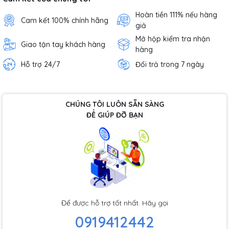
Hoàn tiền 111% nếu hàng
Cam kết 100% chính hãng
giả
Mở hộp kiểm tra nhận
Giao tận tay khách hàng
hàng
Hỗ trợ 24/7
Đổi trả trong 7 ngày
CHÚNG TÔI LUÔN SẴN SÀNG
ĐỂ GIÚP ĐỠ BẠN
Để được hỗ trợ tốt nhất. Hãy gọi
0919412442