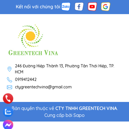
Kết nối với chúng tôi:
246 Đường Hiệp Thành 13, Phường Tân Thới Hiệp, TP.
HCM
0919412442
ctygreentechvina@gmail.com
Bản quyền thuộc về
CTY TNHH GREENTECH VINA
.
Cung cấp bởi
Sapo