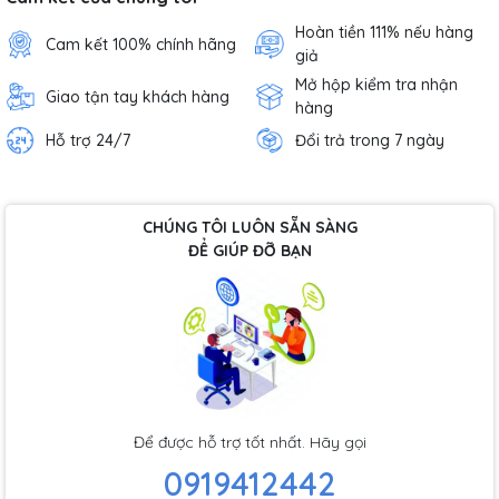
Hoàn tiền 111% nếu hàng
Cam kết 100% chính hãng
giả
Mở hộp kiểm tra nhận
Giao tận tay khách hàng
hàng
Hỗ trợ 24/7
Đổi trả trong 7 ngày
CHÚNG TÔI LUÔN SẴN SÀNG
ĐỂ GIÚP ĐỠ BẠN
Để được hỗ trợ tốt nhất. Hãy gọi
0919412442