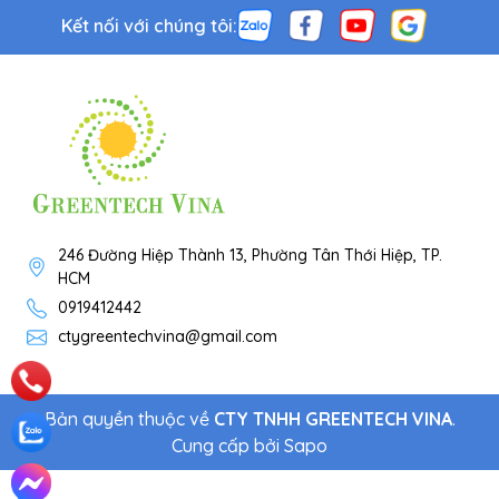
Kết nối với chúng tôi:
246 Đường Hiệp Thành 13, Phường Tân Thới Hiệp, TP.
HCM
0919412442
ctygreentechvina@gmail.com
Bản quyền thuộc về
CTY TNHH GREENTECH VINA
.
Cung cấp bởi
Sapo