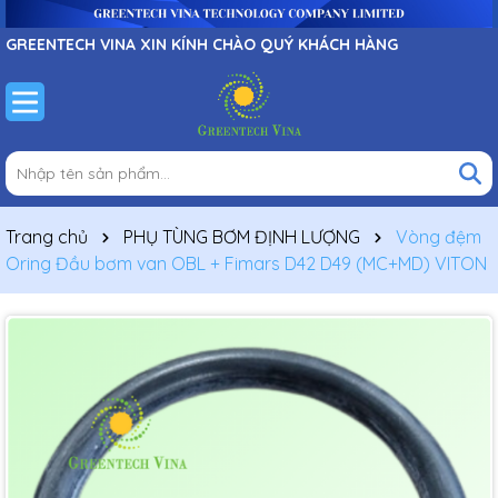
GREENTECH VINA XIN KÍNH CHÀO QUÝ KHÁCH HÀNG
Trang chủ
PHỤ TÙNG BƠM ĐỊNH LƯỢNG
Vòng đệm
Oring Đầu bơm van OBL + Fimars D42 D49 (MC+MD) VITON