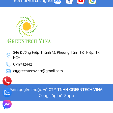
Kết nối với chúng tôi:
246 Đường Hiệp Thành 13, Phường Tân Thới Hiệp, TP.
HCM
0919412442
ctygreentechvina@gmail.com
Bản quyền thuộc về
CTY TNHH GREENTECH VINA
.
Cung cấp bởi
Sapo