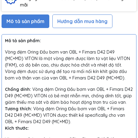
mãi
Mô tả sản phẩm
Hướng dẫn mua hàng
Mô tả sản phẩm:
Vòng đệm Oring Đầu bơm van OBL + Fimars D42 D49
(MC+MD) VITON là một vòng đệm được làm từ vật liệu VITON
(FKM), có độ bền cao, chịu được hóa chất và nhiệt độ tốt.
Vòng đệm được sử dụng để tạo ra mối nối kín khít giữa đầu
bơm và thân van của van OBL + Fimars D42 D49 (MC+MD).
Chống dính:
Vòng đệm Oring Đầu bơm van OBL + Fimars D42
D49 (MC+MD) VITON có bề mặt nhẵn mịn, chống dính tốt, giúp
giảm thiểu ma sát và đảm bảo hoạt động trơn tru của van.
Tương thích:
Vòng đệm Oring Đầu bơm van OBL + Fimars
D42 D49 (MC+MD) VITON được thiết kế specifically cho van
OBL + Fimars D42 D49 (MC+MD).
Kích thước: