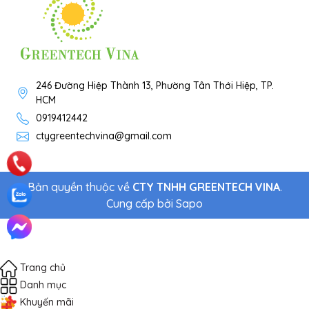
246 Đường Hiệp Thành 13, Phường Tân Thới Hiệp, TP.
HCM
0919412442
ctygreentechvina@gmail.com
Bản quyền thuộc về
CTY TNHH GREENTECH VINA
.
Cung cấp bởi
Sapo
Trang chủ
Danh mục
Khuyến mãi