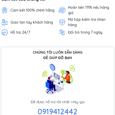
Hoàn tiền 111% nếu hàng
Cam kết 100% chính hãng
giả
Mở hộp kiểm tra nhận
Giao tận tay khách hàng
hàng
Hỗ trợ 24/7
Đổi trả trong 7 ngày
CHÚNG TÔI LUÔN SẴN SÀNG
ĐỂ GIÚP ĐỠ BẠN
Để được hỗ trợ tốt nhất. Hãy gọi
0919412442