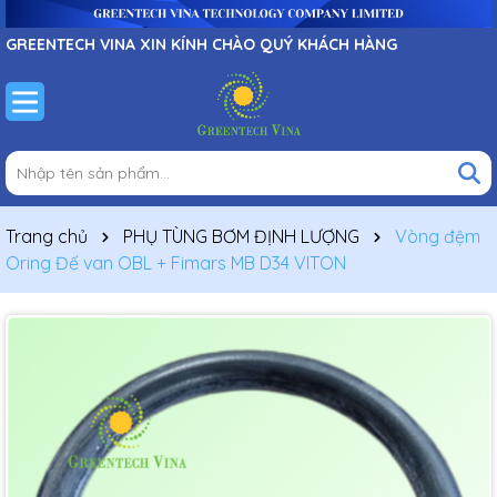
GREENTECH VINA XIN KÍNH CHÀO QUÝ KHÁCH HÀNG
Trang chủ
PHỤ TÙNG BƠM ĐỊNH LƯỢNG
Vòng đệm
Oring Đế van OBL + Fimars MB D34 VITON