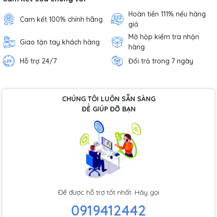
Hoàn tiền 111% nếu hàng
Cam kết 100% chính hãng
giả
Mở hộp kiểm tra nhận
Giao tận tay khách hàng
hàng
Hỗ trợ 24/7
Đổi trả trong 7 ngày
CHÚNG TÔI LUÔN SẴN SÀNG
ĐỂ GIÚP ĐỠ BẠN
Để được hỗ trợ tốt nhất. Hãy gọi
0919412442