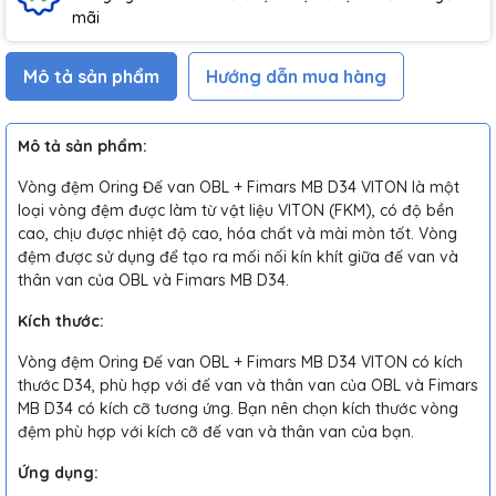
mãi
Mô tả sản phẩm
Hướng dẫn mua hàng
Mô tả sản phẩm:
Vòng đệm Oring Đế van OBL + Fimars MB D34 VITON là một
loại vòng đệm được làm từ vật liệu VITON (FKM), có độ bền
cao, chịu được nhiệt độ cao, hóa chất và mài mòn tốt. Vòng
đệm được sử dụng để tạo ra mối nối kín khít giữa đế van và
thân van của OBL và Fimars MB D34.
Kích thước:
Vòng đệm Oring Đế van OBL + Fimars MB D34 VITON có kích
thước D34, phù hợp với đế van và thân van của OBL và Fimars
MB D34 có kích cỡ tương ứng. Bạn nên chọn kích thước vòng
đệm phù hợp với kích cỡ đế van và thân van của bạn.
Ứng dụng: