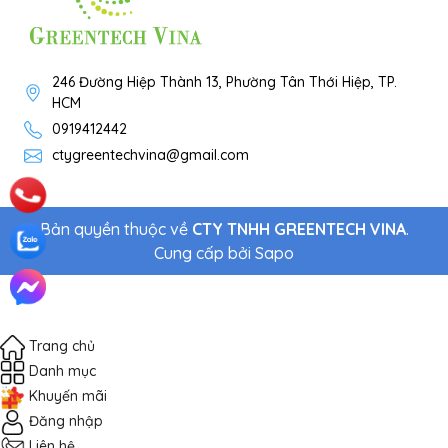
246 Đường Hiệp Thành 13, Phường Tân Thới Hiệp, TP.
HCM
0919412442
ctygreentechvina@gmail.com
Bản quyền thuộc về
CTY TNHH GREENTECH VINA
.
Cung cấp bởi
Sapo
Trang chủ
Danh mục
Khuyến mãi
Đăng nhập
Liên hệ